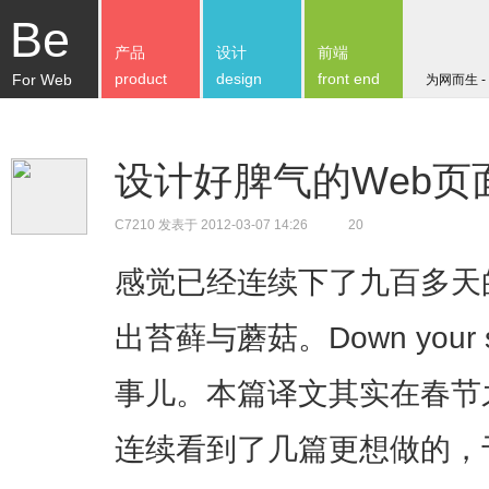
Be
产品
设计
前端
product
design
front end
For Web
为网而生 -
设计好脾气的Web页
C7210
发表于 2012-03-07 14:26
20
感觉已经连续下了九百多天
出苔藓与蘑菇。Down your si
事儿。本篇译文其实在春节
连续看到了几篇更想做的，