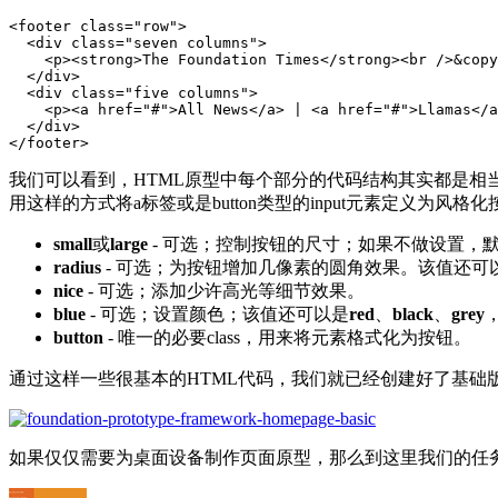
<footer class="row">

  <div class="seven columns">

    <p><strong>The Foundation Times</strong><br />&copy
  </div>

  <div class="five columns">

    <p><a href="#">All News</a> | <a href="#">Llamas</a
  </div>

</footer>
我们可以看到，HTML原型中每个部分的代码结构其实都是相当基础和
用这样的方式将a标签或是button类型的input元素定义为风格化按钮，
small
或
large
- 可选；控制按钮的尺寸；如果不做设置，
radius
- 可选；为按钮增加几像素的圆角效果。该值还可
nice
- 可选；添加少许高光等细节效果。
blue
- 可选；设置颜色；该值还可以是
red
、
black
、
grey
button
- 唯一的必要class，用来将元素格式化为按钮。
通过这样一些很基本的HTML代码，我们就已经创建好了基础
如果仅仅需要为桌面设备制作页面原型，那么到这里我们的任