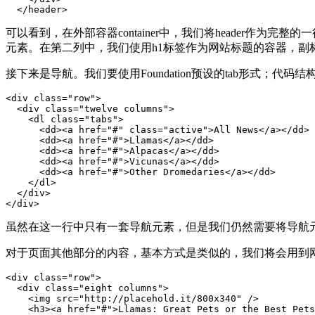
  </header>
可以看到，在外部容器container中，我们将header作为完整
元素。在第二列中，我们使用h1标签作为网站标题的容器，副标
接下来是导航。我们要使用Foundation预设的tab形式；代码结
<div class="row">

  <div class="twelve columns">

    <dl class="tabs">

      <dd><a href="#" class="active">All News</a></dd>

      <dd><a href="#">Llamas</a></dd>

      <dd><a href="#">Alpacas</a></dd>

      <dd><a href="#">Vicunas</a></dd>

      <dd><a href="#">Other Dromedaries</a></dd>

    </dl>

  </div>

</div>
虽然在这一行中只有一套导航元素，但是我们仍然需要将导航元
对于页面其他部分的内容，基本方式是类似的，我们将会用到网格系
<div class="row">

  <div class="eight columns">

    <img src="http://placehold.it/800x340" />

    <h3><a href="#">Llamas: Great Pets or the Best Pets