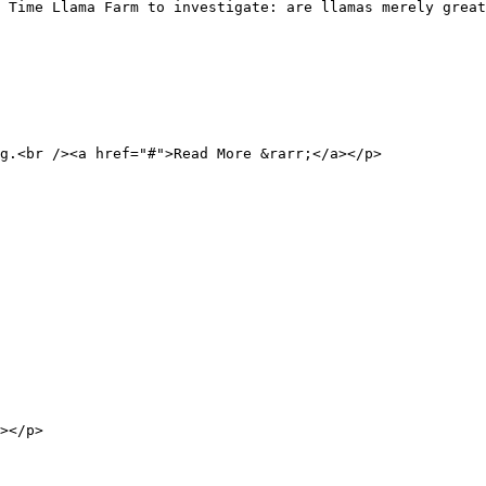
 Time Llama Farm to investigate: are llamas merely great
g.<br /><a href="#">Read More &rarr;</a></p>

></p>
