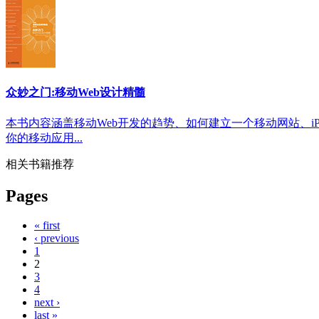
众妙之门:移动Web设计精髓
本书内容涵盖移动Web开发的趋势、如何建立一个移动网站、iP
你的移动应用...
相关书籍推荐
Pages
« first
‹ previous
1
2
3
4
next ›
last »