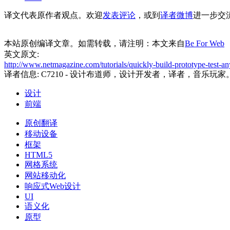
译文代表原作者观点。欢迎
发表评论
，或到
译者微博
进一步交
本站原创编译文章。如需转载，请注明：本文来自
Be For Web
英文原文:
http://www.netmagazine.com/tutorials/quickly-build-prototype-test-any
译者信息:
C7210
- 设计布道师，设计开发者，译者，音乐玩家
设计
前端
原创翻译
移动设备
框架
HTML5
网格系统
网站移动化
响应式Web设计
UI
语义化
原型