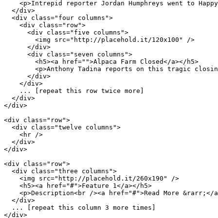
    <p>Intrepid reporter Jordan Humphreys went to Happy
  </div>

  <div class="four columns">

    <div class="row">

      <div class="five columns">

        <img src="http://placehold.it/120x100" />

      </div>

      <div class="seven columns">

        <h5><a href="">Alpaca Farm Closed</a></h5>

        <p>Anthony Tadina reports on this tragic closin
      </div>

    </div>

    ... [repeat this row twice more]

  </div>

</div>

<div class="row">

  <div class="twelve columns">

    <hr />

  </div>

</div>

<div class="row">

  <div class="three columns">

    <img src="http://placehold.it/260x190" />

    <h5><a href="#">Feature 1</a></h5>

    <p>Description<br /><a href="#">Read More &rarr;</a
  </div>

  ... [repeat this column 3 more times]

</div>
