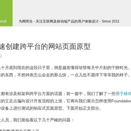
 end
为网而生 - 关注互联网及移动端产品的用户体验设计 - Since 2011
 - 快速创建跨平台的网站页面原型
2
从十月底到现在的这段日子里，倒是越发懂得珍惜每天中片刻的宁静时光
类的东西，不然钟表怎么会走的那么快，一点儿也不愿停下等等我的样子
文都有涉及框架和跨平台方面的话题：前一篇中，我们了解了一些
用于移
篇的立足点偏向设计开发流程的上游，它将向我们展示
怎样使用Foundatio
种设备上进行测试的响应式页面原型
。下面开始正文部分。
发人员，我们面临着以下几个严峻的问题：