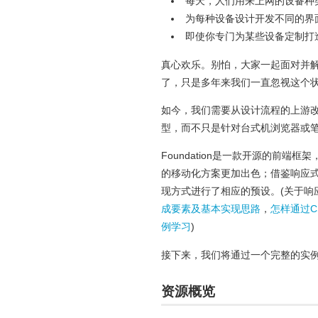
每天，人们用来上网的设备种
为每种设备设计开发不同的界
即使你专门为某些设备定制打
真心欢乐。别怕，大家一起面对并
了，只是多年来我们一直忽视这个状
如今，我们需要从设计流程的上游
型，而不只是针对台式机浏览器或笔
Foundation是一款开源的前端
的移动化方案更加出色；借鉴响应式W
现方式进行了相应的预设。(关于响
成要素及基本实现思路
，
怎样通过CS
例学习
)
接下来，我们将通过一个完整的实例，
资源概览