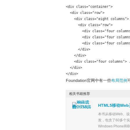
<div class="container">

  <div class="row">

    <div class="eight columns">

      <div class="row">

        <div class="four columns
        <div class="four columns
        <div class="four columns
      </div>

    </div>

    <div class="four columns"> .
  </div>

</div>
Foundation官网中有一些
布局范例
相关书籍推荐
HTML5移动We
本书从移动Web、
发，包含了60多个实
Windows Phone