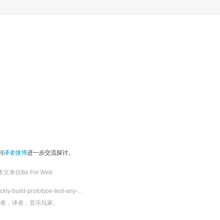
到
译者微博
进一步交流探讨。
本文来自
Be For Web
kly-build-prototype-test-any-...
发者，译者，音乐玩家。