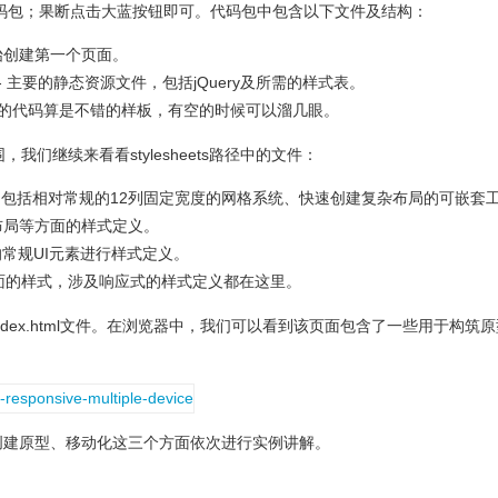
码包；果断点击大蓝按钮即可。代码包中包含以下文件及结构：
这里开始创建第一个页面。
eets路径 - 主要的静态资源文件，包括jQuery及所需的样式表。
txt - 里面的代码算是不错的样板，有空的时候可以溜几眼。
我们继续来看看stylesheets路径中的文件：
基础样式表，包括相对常规的12列固定宽度的网格系统、快速创建复杂布局的可嵌套
布局等方面的样式定义。
原型的常规UI元素进行样式定义。
动设备方面的样式，涉及响应式的样式定义都在这里。
dex.html文件。在浏览器中，我们可以看到该页面包含了一些用于构筑原
创建原型、移动化这三个方面依次进行实例讲解。