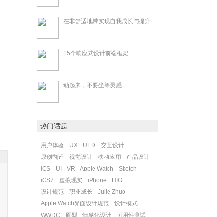
在非舒适地带实现自我成长与提升
15个响应式设计前端框架
动起来，不要坐等灵感
热门话题
用户体验
UX
UED
交互设计
原创翻译
视觉设计
移动应用
产品设计
iOS
UI
VR
Apple Watch
Sketch
iOS7
虚拟现实
iPhone
HIG
设计规范
职业成长
Julie Zhuo
Apple Watch界面设计规范
设计模式
WWDC
原型
情感化设计
可用性测试