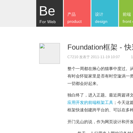
Be
产品
设计
前端
product
design
front
For Web
Foundation框架
C7210
发表于 2011-11-19 10:07
1
整个一周都在揪心的猫事中度过。
有时会怀疑家里是否有时空漩涡一
一切都会好起来。
独白终了，进入正题。最近两篇译
应用开发的前端框架工具
；今天这
框架
快速创建跨平台的、可以在多
开门见山的说，作为网页设计和开