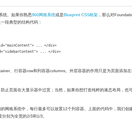
网格系统。如果你熟悉
960网格系统
或是
Blueprint CSS框架
，那么对Foundati
是一段典型的结构代码：
d="mainContent"> ... </div>

="sidebarContent"> ... </div>

ainer、行容器row和列容器columns。外层容器的作用只是为页面添加
，防止页面在大显示器中过宽；当然，如果你想打造纯粹的液态布局，也
的网格系统中，每行最多可以放置12个列容器
。
上面的代码中，我们创
分别为全宽的2/3和1/3。