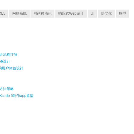
ML5
网格系统
网站移动化
响应式Web设计
UI
语义化
原型
设计流程详解
eb设计
变的用户体验设计
的方法策略
ode 5制作app原型