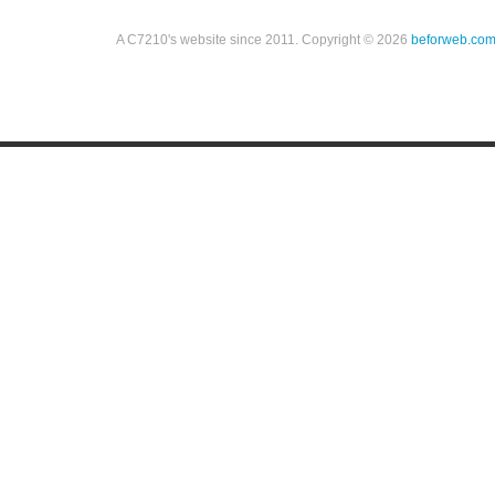
A C7210's website since 2011. Copyright © 2026
beforweb.co