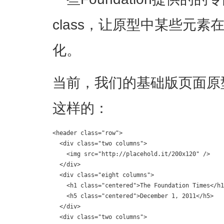
class，让原型中某些元
化。
当前，我们的基础版页面原型
这样的：
<header class="row">  

  <div class="two columns">

    <img src="http://placehold.it/200x120" />

  </div>

  <div class="eight columns">

    <h1 class="centered">The Foundation Times</h1
    <h5 class="centered">December 1, 2011</h5>

  </div>

  <div class="two columns">
