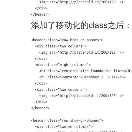
    <img src="http://placehold.it/200x120" />

  </div>

</header>
添加了移动化的class之后
<header class="row hide-on-phones">  

  <div class="two columns">

    <img src="http://placehold.it/200x120" />

  </div>

  <div class="eight columns">

    <h1 class="centered">The Foundation Times</h1
    <h5 class="centered">December 1, 2011</h5>

  </div>

  <div class="two columns">

    <img src="http://placehold.it/200x120" />

  </div>

</header>

<header class="row show-on-phones">

  <div class="twelve columns">
