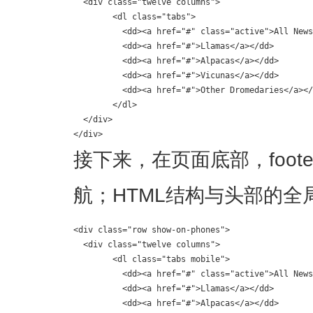
  <div class="twelve columns">

	<dl class="tabs">

	  <dd><a href="#" class="active">All News</a></dd>

	  <dd><a href="#">Llamas</a></dd>

	  <dd><a href="#">Alpacas</a></dd>

	  <dd><a href="#">Vicunas</a></dd>

	  <dd><a href="#">Other Dromedaries</a></dd>

	</dl>

  </div>

</div>
接下来，在页面底部，foot
航；HTML结构与头部的全
<div class="row show-on-phones">

  <div class="twelve columns">

	<dl class="tabs mobile">

	  <dd><a href="#" class="active">All News</a></dd>

	  <dd><a href="#">Llamas</a></dd>

	  <dd><a href="#">Alpacas</a></dd>
