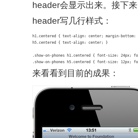
header会显示出来。接
header写几行样式：
h1.centered { text-align: center; margin-bottom: 
h5.centered { text-align: center; }

.show-on-phones h1.centered { font-size: 24px; fo
.show-on-phones h5.centered { font-size: 12px; fo
来看看到目前的成果：