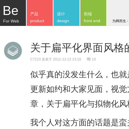
Be
产品
设计
前端
product
design
front end
For Web
为网而生 -
关于扁平化界面风格
C7210
发表于 2012-12-22 23:10
10
似乎真的没发生什么，也就
更新如约和大家见面，视觉
章，关于扁平化与拟物化风
我个人对这方面的话题是蛮