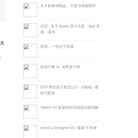
关于朴树演唱会、大雪与体验闭环
念叨 - 关于 Apple 设计大奖、App 开
发、读书
，系
情境，一切在于情境
不
好设计师 vs. 优秀设计师
iOS7界面设计规范(11) - UI基础 - 图
标与图形
Sketch 44 新版响应式缩放功能详解
About a Designer (5) “基础”不简单