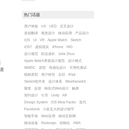
热门话题
用户体验
UX
UED
交互设计
原创翻译
视觉设计
移动应用
产品设计
iOS
UI
VR
Apple Watch
Sketch
iOS7
虚拟现实
iPhone
HIG
设计规范
职业成长
Julie Zhuo
Apple Watch界面设计规范
设计模式
提
WWDC
原型
情感化设计
可用性测试
法是
线框原型
用户研究
念叨
iPad
Sketch组件库
设计体系
WireframeKit
随笔
反馈
响应式Web设计
触屏
简约设计
引导
Unity
AR
Design System
iOS Wow Factor
迭代
Facebook
小处见大的设计细节
智能手表
Web应用
移动互联网
移动设备
Redesign
拟物化
AMA