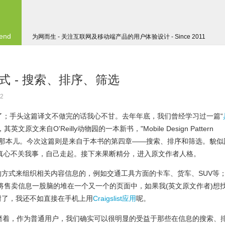
 end
为网而生 - 关注互联网及移动端产品的用户体验设计 - Since 2011
 - 搜索、排序、筛选
2
了；手头这篇译文不做完的话我心不甘。去年年底，我们曾经学习过一篇“
，其英文原文来自O'Reilly动物园的一本新书，"Mobile Design Pattern
公鸡的那本儿。今次这篇则是来自于本书的第四章——搜索、排序和筛选。貌似
真心不关我事，自己走起。接下来果断精分，进入原文作者人格。
方式来组织相关内容信息的，例如交通工具方面的卡车、货车、SUV等
是直接将售卖信息一股脑的堆在一个又一个的页面中，如果我(英文原文作者)想
谢了，我还不如直接在手机上用
Craigslist应用
呢。
，我就琢磨着，作为普通用户，我们确实可以很明显的受益于那些在信息的搜索、