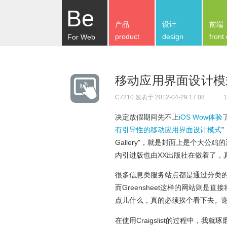
Be
产品
设计
前端
product
design
front
For Web
移动应用界面设计模式
C7210
发表于 2012-04-29 17:08
1
决定放假期间先不上
iOS Wow体验
有引导性的移动应用界面设计模式
”
Gallery"，就是封面上是个大
内引进版也由XX出版社在做着了，
很多信息类服务站点都是通过分类的
而Greensheet这样的网站则
点儿什么，真的必须挨个看下去。
在使用Craigslist的过程中