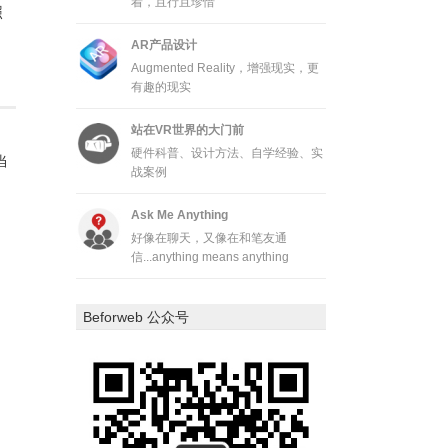
着，且行且珍惜
照
AR产品设计
Augmented Reality，增强现实，更
有趣的现实
站在VR世界的大门前
硬件科普、设计方法、自学经验、实
当
战案例
Ask Me Anything
好像在聊天，又像在和笔友通
信...anything means anything
Beforweb 公众号