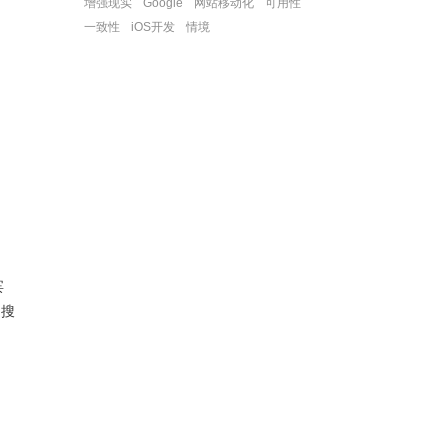
增强现实
Google
网站移动化
可用性
一致性
iOS开发
情境
宾
的搜