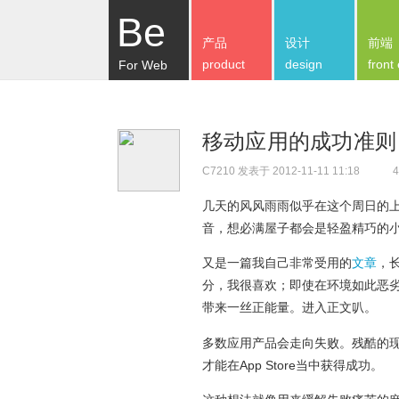
Be
产品
设计
前端
product
design
front
For Web
移动应用的成功准则 
C7210
发表于 2012-11-11 11:18
4
几天的风风雨雨似乎在这个周日的
音，想必满屋子都会是轻盈精巧的
又是一篇我自己非常受用的
文章
，
分，我很喜欢；即使在环境如此恶
带来一丝正能量。进入正文叭。
多数应用产品会走向失败。残酷的
才能在App Store当中获得成功。