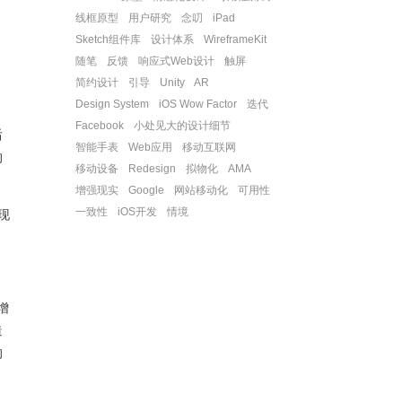
线框原型
用户研究
念叨
iPad
Sketch组件库
设计体系
WireframeKit
随笔
反馈
响应式Web设计
触屏
简约设计
引导
Unity
AR
Design System
iOS Wow Factor
迭代
Facebook
小处见大的设计细节
后
智能手表
Web应用
移动互联网
的
移动设备
Redesign
拟物化
AMA
增强现实
Google
网站移动化
可用性
一致性
iOS开发
情境
现
增
造
的