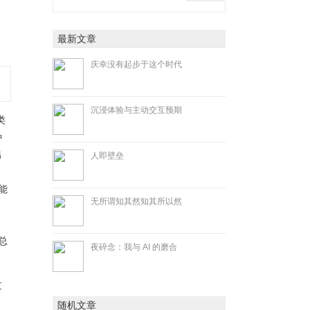
、
最新文章
庆幸没有起步于这个时代
沉浸体验与主动交互预期
类
种
出
人即壁垒
能
无所谓知其然知其所以然
生总
夜碎念：我与 AI 的磨合
过
随机文章