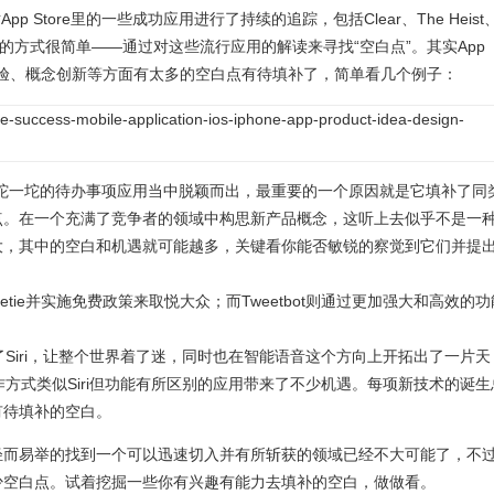
pp Store里的一些成功应用进行了持续的追踪，包括Clear、The Heist
概念的方式很简单——通过对这些流行应用的解读来寻找“空白点”。其实App
户体验、概念创新等方面有太多的空白点有待填补了，简单看几个例子：
在一坨一坨的待办事项应用当中脱颖而出，最重要的一个原因就是它填补了同
点。在一个充满了竞争者的领域中构思新产品概念，这听上去似乎不是一
大，其中的空白和机遇就可能越多，关键看你能否敏锐的察觉到它们并提
Tweetie并实施免费政策来取悦大众；而Tweetbot则通过更加强大和高效的功
Siri，让整个世界着了迷，同时也在智能语音这个方向上开拓出了一片天
e这样的操作方式类似Siri但功能有所区别的应用带来了不少机遇。每项新技术的诞
有待填补的空白。
轻而易举的找到一个可以迅速切入并有所斩获的领域已经不大可能了，不
少空白点。试着挖掘一些你有兴趣有能力去填补的空白，做做看。