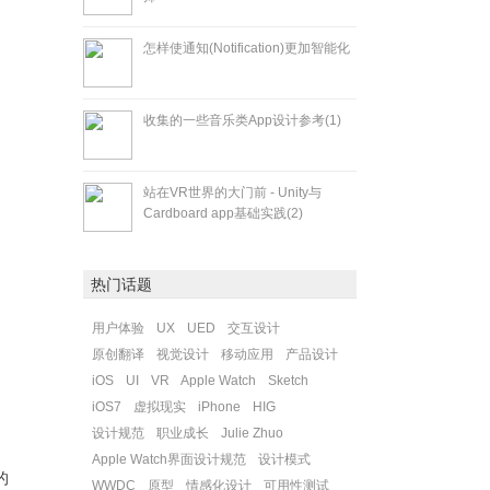
怎样使通知(Notification)更加智能化
收集的一些音乐类App设计参考(1)
站在VR世界的大门前 - Unity与
Cardboard app基础实践(2)
热门话题
用户体验
UX
UED
交互设计
原创翻译
视觉设计
移动应用
产品设计
iOS
UI
VR
Apple Watch
Sketch
iOS7
虚拟现实
iPhone
HIG
设计规范
职业成长
Julie Zhuo
Apple Watch界面设计规范
设计模式
的
WWDC
原型
情感化设计
可用性测试