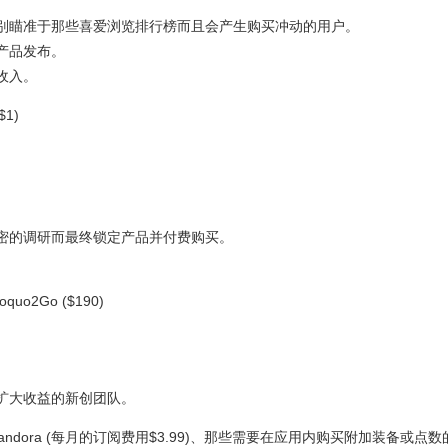
别瞄准于那些喜爱浏览排行榜而且会产生购买冲动的用户。
产品发布。
收入。
$1)
密的调研而最终锁定产品并付费购买。
quo2Go ($190)
。
扩大收益的新创团队。
)、Pandora (每月的订阅费用$3.99)、那些需要在应用内购买附加装备或点数