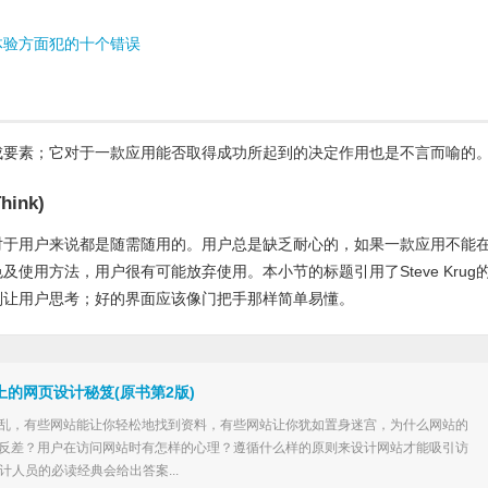
体验方面犯的十个错误
成要素；它对于一款应用能否取得成功所起到的决定作用也是不言而喻的
hink)
对于用户来说都是随需随用的。用户总是缺乏耐心的，如果一款应用不能
使用方法，用户很有可能放弃使用。本小节的标题引用了Steve Krug
别让用户思考；好的界面应该像门把手那样简单易懂。
上的网页设计秘笈(原书第2版)
乱，有些网站能让你轻松地找到资料，有些网站让你犹如置身迷宫，为什么网站的
反差？用户在访问网站时有怎样的心理？遵循什么样的原则来设计网站才能吸引访
计人员的必读经典会给出答案...