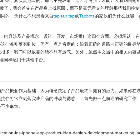
麻醉剂，其实蛮危险的。痛苦不是坏事，痛苦才有救，才能让人看到问题
失败了，我会首先在产品身上找原因，而不是毫无意义的埋怨那些我们控制
相同的，为什么不想想看来自
tap tap tap
或
Tapbots
的家伙们为什么就能一
"，内容涉及产品概念、设计、开发、市场推广这四个方面。必须承认，在
将这些准则落实到位，但有一点是肯定的：沿着正确的道路向正确的目标
大很多；我们可以依靠的绝不只有运气。另外，虽然本文当中的相关内容
道理同样适用于其他平台。
的产品概念作为基础，因为概念决定了产品最终所拥有的潜力。如果你在
抵抗住将它立刻落实成产品的冲动与诱惑——首先做一点前期的研究工作
去不少麻烦。