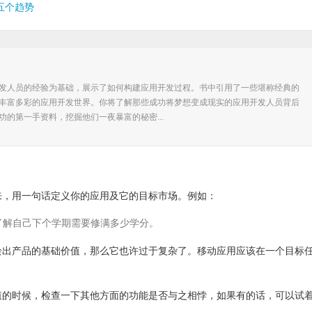
五个趋势
发人员的经验为基础，展示了如何构建应用开发过程。书中引用了一些堪称经典的
丰富多彩的应用开发世界。你将了解那些成功将梦想变成现实的应用开发人员背后
功的第一手资料，挖掘他们一夜暴富的秘密...
来，用一句话定义你的应用及它的目标市场。例如：
们了解自己下个学期需要修满多少学分。
绘出产品的基础价值，那么它也许过于复杂了。移动应用应该在一个目标
值的时候，检查一下其他方面的功能是否与之相悖，如果有的话，可以试