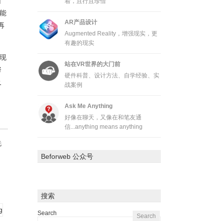
所
着，且行且珍惜
能
AR产品设计
再
Augmented Reality，增强现实，更
有趣的现实
现
站在VR世界的大门前
努
硬件科普、设计方法、自学经验、实
及
战案例
Ask Me Anything
好像在聊天，又像在和笔友通
信...anything means anything
洗
Beforweb 公众号
搜索
Search