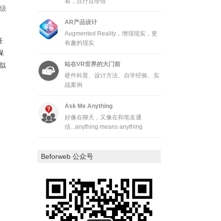
着，且行且珍惜
级
AR产品设计
Augmented Reality，增强现实，更
任
有趣的现实
保
站在VR世界的大门前
似
硬件科普、设计方法、自学经验、实
战案例
Ask Me Anything
好像在聊天，又像在和笔友通
信...anything means anything
Beforweb 公众号