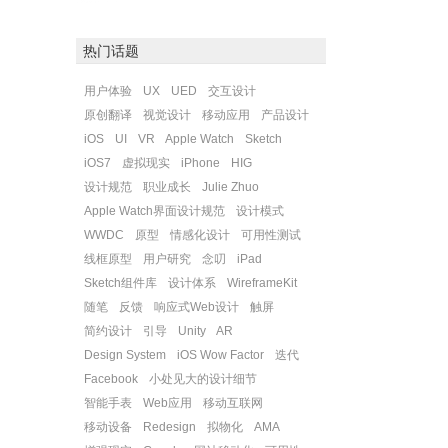
热门话题
用户体验
UX
UED
交互设计
原创翻译
视觉设计
移动应用
产品设计
iOS
UI
VR
Apple Watch
Sketch
iOS7
虚拟现实
iPhone
HIG
设计规范
职业成长
Julie Zhuo
Apple Watch界面设计规范
设计模式
WWDC
原型
情感化设计
可用性测试
线框原型
用户研究
念叨
iPad
Sketch组件库
设计体系
WireframeKit
随笔
反馈
响应式Web设计
触屏
简约设计
引导
Unity
AR
Design System
iOS Wow Factor
迭代
Facebook
小处见大的设计细节
智能手表
Web应用
移动互联网
移动设备
Redesign
拟物化
AMA