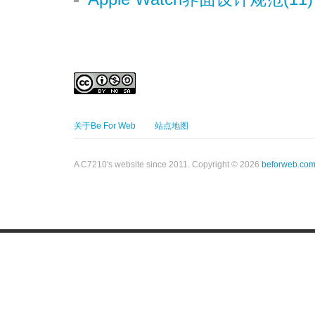
关于Be For Web
站点地图
A C7210's website since 2011. Copyright © 2026
beforweb.co