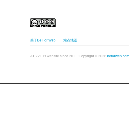
关于Be For Web
站点地图
A C7210's website since 2011. Copyright © 2026
beforweb.co