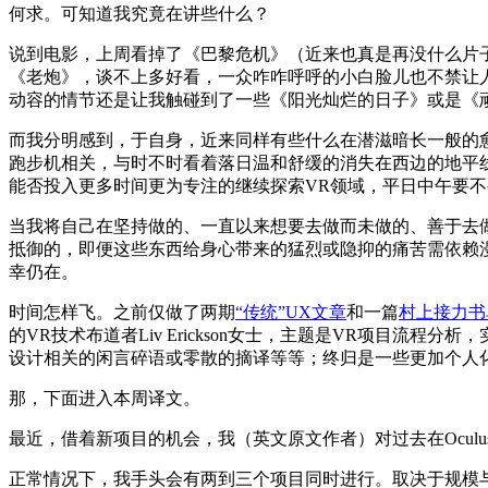
何求。可知道我究竟在讲些什么？
说到电影，上周看掉了《巴黎危机》（近来也真是再没什么片子
《老炮》，谈不上多好看，一众咋咋呼呼的小白脸儿也不禁让
动容的情节还是让我触碰到了一些《阳光灿烂的日子》或是《
而我分明感到，于自身，近来同样有些什么在潜滋暗长一般的
跑步机相关，与时不时看着落日温和舒缓的消失在西边的地平
能否投入更多时间更为专注的继续探索VR领域，平日中午要
当我将自己在坚持做的、一直以来想要去做而未做的、善于去
抵御的，即便这些东西给身心带来的猛烈或隐抑的痛苦需依赖
幸仍在。
时间怎样飞。之前仅做了两期
“传统”UX文章
和一篇
村上接力书
的VR技术布道者Liv Erickson女士，主题是VR项目流
设计相关的闲言碎语或零散的摘译等等；终归是一些更加个人化的
那，下面进入本周译文。
最近，借着新项目的机会，我（英文原文作者）对过去在Oculu
正常情况下，我手头会有两到三个项目同时进行。取决于规模与