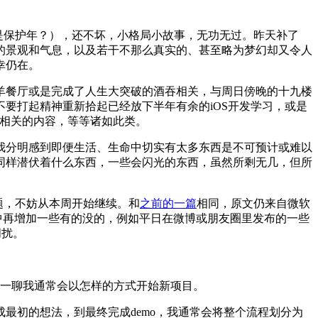
还是保护年？），还不坏，小格局小故事，无功无过。昨天补了
的景观和气息，以及若干不那么真实的、甚至略为梦幻却又令人
幸仍在。
羊餐厅或是完成了人生大突破的酒吞相关，与周日傍晚的十九楼
要打起精神重新拾起已经放下半年有余的iOS开发学习，或是
么相关的内容，等等诸如此类。
我分明感到即便生活、生命中切实有太多东西是不可预计或难以
同样潜伏着什么东西，一些会闪光的东西，虽然所剩无几，但所
题，不妨从本周开始继续。和
之前的一篇
相同，原文仍来自微软
web）中再增加一些有的没的，例如平日在微博或朋友圈里发布的一些
叨扰。
各位聊一聊我通常会以怎样的方式开始新项目。
最初的想法，到最终完成demo，我通常会将整个流程划分为