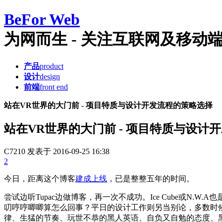
Be
For Web
为网而生 - 关注互联网及移动端产品
产品
product
设计
design
前端
front end
站在VR世界的大门前 - 项目特质与设计开发流程的策略选择
站在VR世界的大门前 - 项目特质与设计
C7210
发表于 2016-09-25 16:38
2
今日，距离这个博客
建成上线
，已是整整五年的时间。
尝试边听Tupac边做博客，再一次不成功。Ice Cube或
叨哼哼唧唧算怎么回事？平日的设计工作则另当别论，多数时
律、生猛的节奏、玩世不恭的黑人英语、自负又自勉的态度、黑