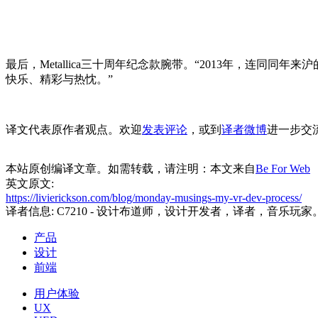
最后，Metallica三十周年纪念款腕带。“2013年，连同同年
快乐、精彩与热忱。”
译文代表原作者观点。欢迎
发表评论
，或到
译者微博
进一步交
本站原创编译文章。如需转载，请注明：本文来自
Be For Web
英文原文:
https://livierickson.com/blog/monday-musings-my-vr-dev-process/
译者信息:
C7210
- 设计布道师，设计开发者，译者，音乐玩家
产品
设计
前端
用户体验
UX