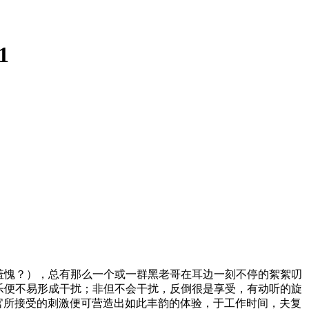
1
不觉得羞愧？），总有那么一个或一群黑老哥在耳边一刻不停的絮絮叨
乐便不易形成干扰；非但不会干扰，反倒很是享受，有动听的旋
感官所接受的刺激便可营造出如此丰韵的体验，于工作时间，夫复