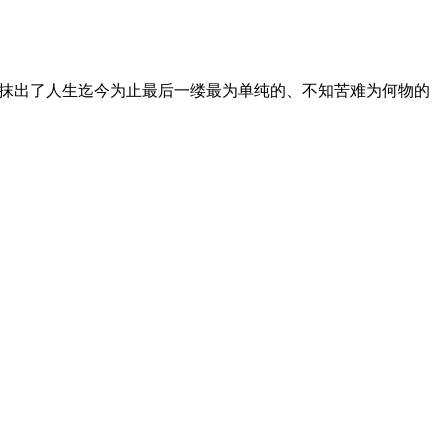
一起，带我涂抹出了人生迄今为止最后一缕最为单纯的、不知苦难为何物的