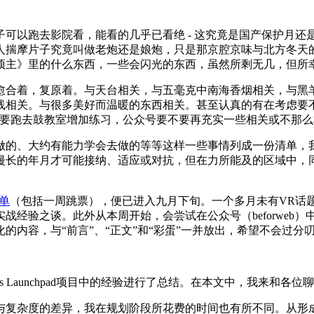
可以跑去影院看，能看的几乎已看绝 - 这究竟是国产保护月
人揣摩片子究竟叫做老炮还是娘炮，只是那京腔京味与北方冬天
顽主》里的什么东西，一些会闪光的东西，虽然所剩无几，但所
愈合着，复原着。与天台相关，与五毫克中南海香烟相关，与黑
线相关。与很多美好而温暖的东西相关。甚至认真的有在考虑要不
不要跑去鼓教室增加练习，公众号要不要再充实一些相关或不那
做的、大约有能力学会去做的等等这样一些事情列成一份清单，
漫长的年月才可能接纳、适应或对抗，但在力所能及的区域中，
单
（包括一周跳票），便已进入九月下旬。一个多月未有VR话
程分析，实战经验之谈。此外从本周开始，会尝试在公众号（befor
内容，与“前言”、“正文”和“彩蛋”一并放出，希望不会过分
s Launchpad项目中的经验进行了总结。在本文中，我来和
复杂度的差异，我在规划阶段所花费的时间也有所不同。从形成