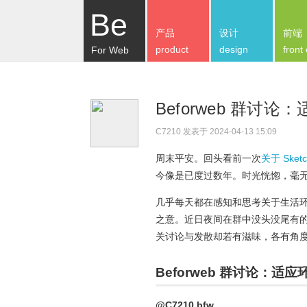
Be
产品
设计
前端
product
design
front
For Web
Beforweb 群
C7210
发表于 2024-04-13 15:09
周末平安。回头看前一次
关于 Sket
今像是已度过数年。时光恍惚，毫
几乎每天都在感知和思考关于生活
之意。近日夜间在群中没头没尾有的
关讨论与发散却若有滋味，各有角度
Beforweb 群讨论：
@C7210.bfw