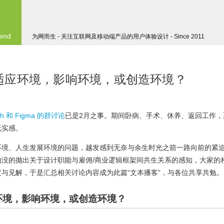
 end
为网而生 - 关注互联网及移动端产品的用户体验设计 - Since 2011
讨论：适应环境，影响环境，或创造环境？
ch 和 Figma 的群讨论
已是2月之事。期间卧病、手术、休养、返回工作，
无实感。
环境、人生发展环境的问题，越发感到无奈与余生时光之箭一路向前的紧
没的抛出关于设计职能与雇佣/商业逻辑框架间共生关系的感知，大家的
与见解，于是汇总相关讨论内容成为此篇“文本播客”，与各位共享共勉。
适应环境，影响环境，或创造环境？