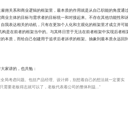
在雇佣关系和商业逻辑的框架里，最本质的作用就是从自己职能的角度通
把商业主体的目标与需求者的目标统一和对接起来。不存在其他功能性和
、自我表达相关的动机，只有在更加个人化和主观化的框架里才成立并可
织机构是在前者的框架当中的。与其终日苦于无法在前者框架中实现后者框
架的本质，而给自己创建用于追求后者诉求的框架。抽象到最本质永远回
对大家讲的，也共勉：
是站在全局考虑问题。包括产品经理、设计师，别想着自己的想法就一定要实
需要老板得志就可以了，老板代表着公司的整体利益...”