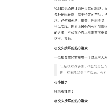
说到底无论设计师还是其他职能，
各种逻辑转换，基于特定的产品，
求。任何和创意、审美、理想主义
得以实现。世界上99%的公司/组
的诉求，不如在心态上看准前者框
这里。共勉。
@交头接耳的热心群众
一位很尊重的前辈在一个群里有天
“...这话有点难听，但是我
现，有损耗就觉得不得志。公司只
@小姓李
唯老板独尊？
@交头接耳的热心群众