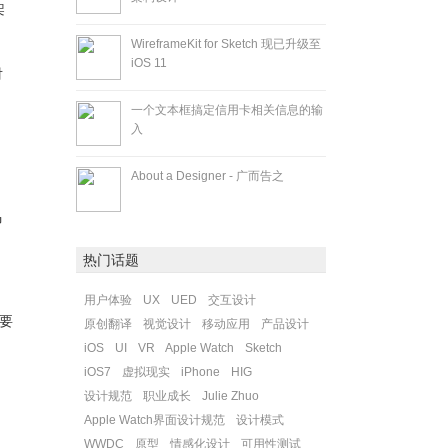
架
WireframeKit for Sketch 现已升级至
iOS 11
对
一个文本框搞定信用卡相关信息的输
入
About a Designer - 广而告之
马
热门话题
用户体验
UX
UED
交互设计
要
原创翻译
视觉设计
移动应用
产品设计
iOS
UI
VR
Apple Watch
Sketch
iOS7
虚拟现实
iPhone
HIG
设计规范
职业成长
Julie Zhuo
Apple Watch界面设计规范
设计模式
WWDC
原型
情感化设计
可用性测试