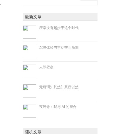
丢
最新文章
庆幸没有起步于这个时代
沉浸体验与主动交互预期
人即壁垒
无所谓知其然知其所以然
夜碎念：我与 AI 的磨合
随机文章