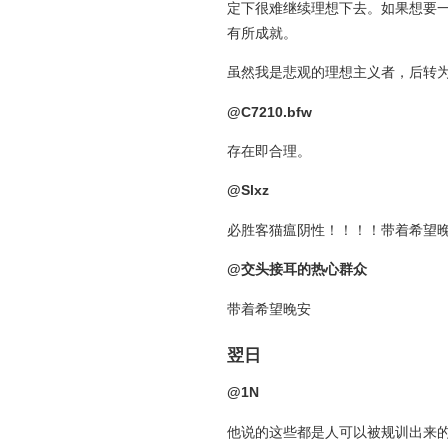
定下很难继续理想下去。如果想要
有所成就。
虽然我是悲观的理想主义者，后转
@C7210.bfw
存在即合理。
@Slxz
必胜客猫瘟阴性！！！！带着希望
@交头接耳的热心群众
带着希望晚安
翌日
@1N
他说的这些都是人可以被规训出来