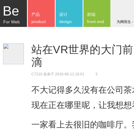
Be
产品
设计
前端
product
design
front end
For Web
为网而生 -
站在VR世界的大门前
滴
C7210
发表于 2016-06-11 16:01
3
不大记得多久没有在公司茶
现在正在哪里呢，让我想想
一家看上去很旧的咖啡厅。