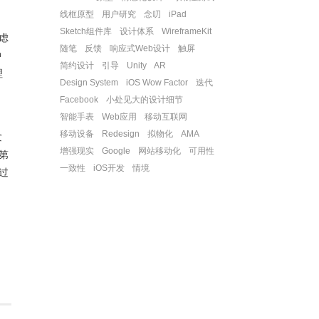
线框原型
用户研究
念叨
iPad
Sketch组件库
设计体系
WireframeKit
虑
随笔
反馈
响应式Web设计
触屏
中
简约设计
引导
Unity
AR
理
Design System
iOS Wow Factor
迭代
Facebook
小处见大的设计细节
智能手表
Web应用
移动互联网
。
移动设备
Redesign
拟物化
AMA
发
增强现实
Google
网站移动化
可用性
第
一致性
iOS开发
情境
过
：