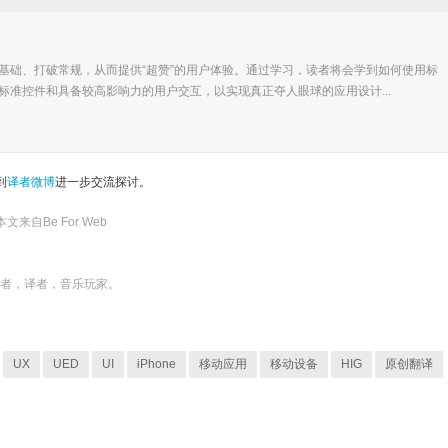
基础、打破常规，从而提供“超赞”的用户体验。通过学习，读者将会学到如何使用标
标准控件和具备较高影响力的用户交互，以实现真正夺人眼球的应用设计...
到
译者微博
进一步交流探讨。
本文来自
Be For Web
发者，译者，音乐玩家。
UX
UED
UI
iPhone
移动应用
移动设备
HIG
原创翻译