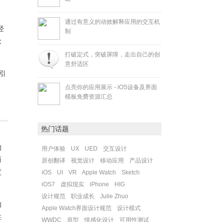
通过有意义的动效解释应用的交互机
经
制
念
打破定式，突破屏障，走出自己的创
意舒适区
引
点亮你的应用展示 - iOS设备及界面
模板免费资源汇总
热门话题
，
的
用户体验
UX
UED
交互设计
而
原创翻译
视觉设计
移动应用
产品设计
度
iOS
UI
VR
Apple Watch
Sketch
iOS7
虚拟现实
iPhone
HIG
设计规范
职业成长
Julie Zhuo
的
Apple Watch界面设计规范
设计模式
性
WWDC
原型
情感化设计
可用性测试