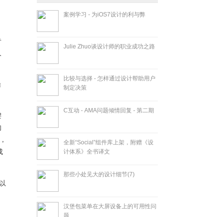
案例学习 - 为iOS7设计的利与弊
专
Julie Zhuo谈设计师的职业成功之路
人
比较与选择 - 怎样通过设计帮助用户
操
制定决策
C互动 - AMA问题倾情回复 - 第二期
键
的
，
全新“Social”组件库上架，附赠《设
成
计体系》全书译文
那些小处见大的设计细节(7)
以
汉堡包菜单在大屏设备上的可用性问
题