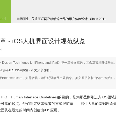
 end
为网而生 - 关注互联网及移动端产品的用户体验设计 - Since 2011
第一章 - iOS人机界面设计规范纵览
4
 UX Design Techniques for iPhone and iPad》第一章译文精选，其余章节将陆续放出
请参考
iOS Wow体验 - 译文分享说明
。
于
Beforweb.com
，如需转载，请注明译者及出处信息。英文原书版权由Apress所有，
(HIG，Human Interface Guidelines)的目的，是为那些刚刚进入iOS领域
最可靠的起点。他们制定这套规范的方式很简单——提供大量的基础理论
团队在最短的时间内创建出iOS应用。