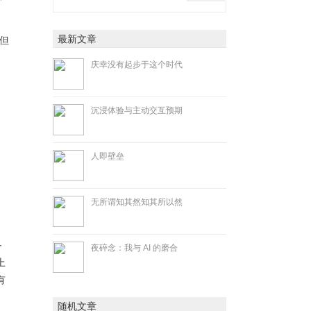
最新文章
但
庆幸没有起步于这个时代
沉浸体验与主动交互预期
人即壁垒
无所谓知其然知其所以然
备
夜碎念：我与 AI 的磨合
上
有
随机文章