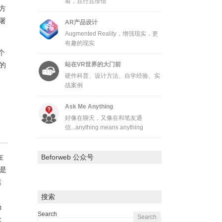
着，且行且珍惜
方
署
AR产品设计
Augmented Reality，增强现实，更
有趣的现实
个
的
站在VR世界的大门前
硬件科普、设计方法、自学经验、实
战案例
Ask Me Anything
好像在聊天，又像在和笔友通
信...anything means anything
Beforweb 公众号
在
是
运
搜索
场
Search
设