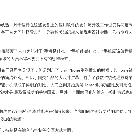
趋成熟，对于运行在这些设备上的应用软件的设计与开发工作也变得高度
及各平台之间的怪异差别，导致相关知识越来越脱离设计实践，只有少数
它彻底颠覆了人们之前对于“手机是什么”、“手机能做什么”、“手机应该怎样
领域的人员不得不改变旧有的思维模式。
样的设备已经司空见惯了，但是别忘了，在iPhone刚刚推出的时候，其Home
备的简洁外观、相比于同类产品的大尺寸屏幕、摒弃了多数传统物理按键
能手机形成了鲜明的对比。人们立刻开始质疑Home键的功能性及可用性
键才是i最取得成功的关键因素。另外，全面触屏化的输入与控制方式也
人机界面设计规范的本质也变得清晰起来。当我们阅读规范文档的时候，可
史发展的轨迹：
分析，特别是在输入与控制等交互方式方面。