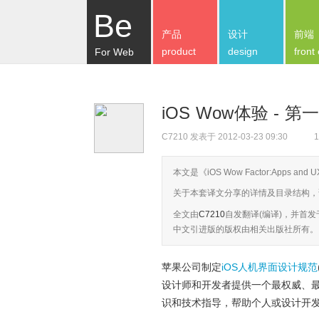
Be
产品
设计
前端
product
design
front
For Web
iOS Wow体验 - 
C7210
发表于 2012-03-23 09:30
1
本文是《iOS Wow Factor:Apps and
关于本套译文分享的详情及目录结构，
全文由
C7210
自发翻译(编译)，并首发
中文引进版的版权由相关出版社所有。
苹果公司制定
iOS人机界面设计规范
设计师和开发者提供一个最权威、
识和技术指导，帮助个人或设计开发