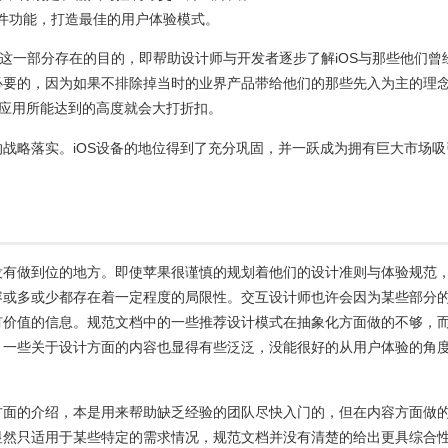
件功能，打造最佳的用户体验模式。
”这一部分存在的目的，即帮助设计师与开发者逐步了解iOS与那些他们曾
必要的，因为如果不排除掉当时的业界产品带给他们的那些先入为主的理
及应用所能达到的高度就会大打折扣。
战略落实。iOS设备的地位得到了充分巩固，并一跃成为拥有巨大市场吸
没有做到位的地方。即使苹果很谨慎的规划着他们的设计准则与体验规范
容或多或少都存在着一定程度的局限性。交互设计师也许会因为某些部分
有价值的信息。规范文档中的一些推荐设计模式在抽象化方面做的不够，
，一些关于设计方面的内容也显得有些泛泛，没能很好的从用户体验的角
方面的介绍，本是用来帮助缺乏经验的团队尽快入门的，但在内容方面做
显然只适用于某些特定的需求情况，规范文档并没有清楚的给出更具综合