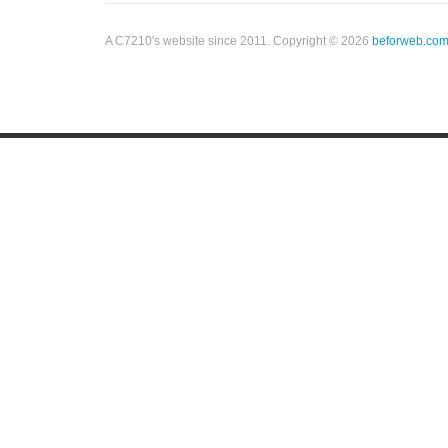
A C7210's website since 2011. Copyright © 2026
beforweb.co