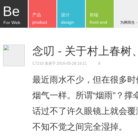
Be
产品
设计
前端
product
design
front end
For Web
为网而生 -
念叨 - 关于村上春
C7210
发表于 2016-05-28 19:21
8
最近雨水不少，但在很多时
烟气一样。所谓“烟雨”？
话过不了许久眼镜上就会覆
不知不觉之间完全湿掉。