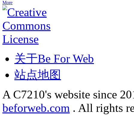
More
关于Be For Web
站点地图
A C7210's website since 2
beforweb.com
. All rights r