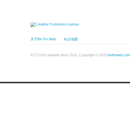
关于Be For Web
站点地图
A C7210's website since 2011. Copyright © 2026
beforweb.co