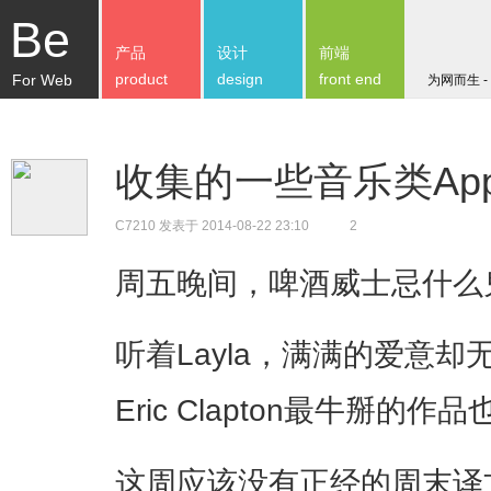
Be
产品
设计
前端
product
design
front end
For Web
为网而生 -
收集的一些音乐类App
C7210
发表于 2014-08-22 23:10
2
周五晚间，啤酒威士忌什么
听着Layla，满满的爱意
Eric Clapton最牛掰的作
这周应该没有正经的周末译