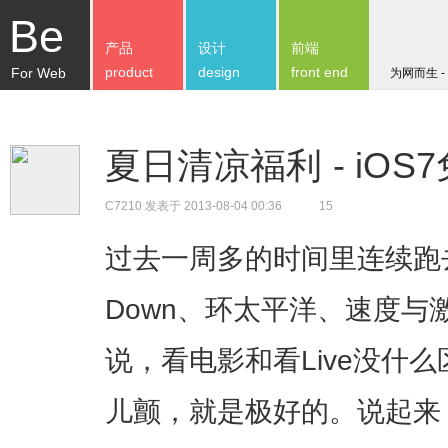
Be
产品
设计
前端
product
design
front end
For Web
为网而生 -
夏日清凉福利 - iO
C7210
发表于 2013-08-04 00:36
15
过去一周多的时间里连续跑去影
Down、环太平洋、速度与
说，看电影和看Live没什
儿颤，就是极好的。说起来