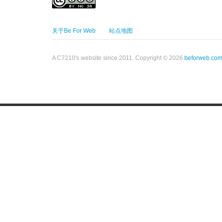
关于Be For Web
站点地图
A C7210's website since 2011. Copyright © 2026
beforweb.co