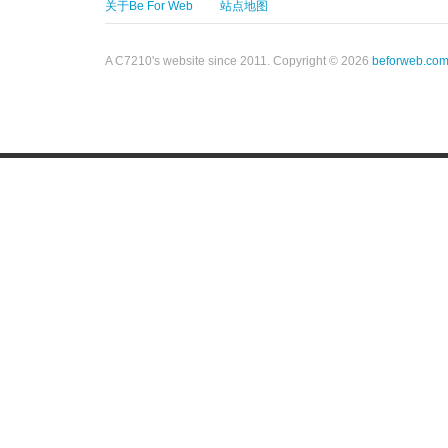
关于Be For Web
站点地图
A C7210's website since 2011. Copyright © 2026
beforweb.co