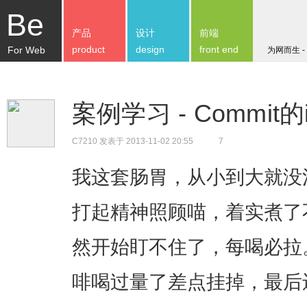
Be
产品
设计
前端
product
design
front end
For Web
为网而生 -
案例学习 - Commit
C7210
发表于 2013-11-02 20:55
7
我这套肠胃，从小到大就没
打起精神照顾喵，着实煮了
然开始盯不住了，每喝必拉
啡喝过量了差点挂掉，最后