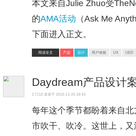
本文来自Julie Zhuo受The
的
AMA活动
（Ask Me A
下面进入正文。
阅读全文
产品
设计
用户体验
UX
UED
Daydream产品设计案例
C7210
发表于 2016-11-20 18:43
每年这个季节都盼着来自北
市吹干、吹冷。这世上，又