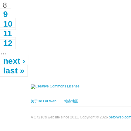
8
9
10
11
12
…
next ›
last »
关于Be For Web
站点地图
A C7210's website since 2011. Copyright © 2026
beforweb.co