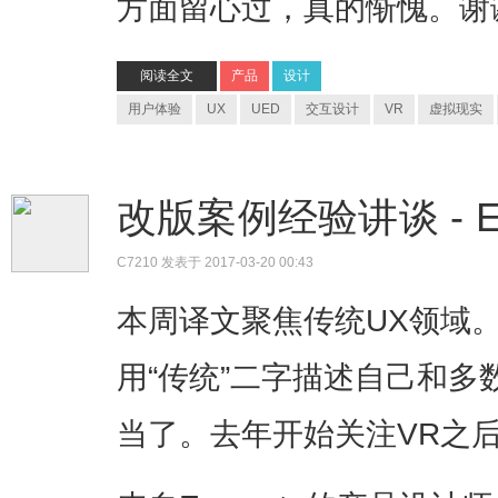
方面留心过，真的惭愧。谢谢 
阅读全文
产品
设计
用户体验
UX
UED
交互设计
VR
虚拟现实
改版案例经验讲谈 - Ever
C7210
发表于 2017-03-20 00:43
本周译文聚焦传统UX领域
用“传统”二字描述自己和
当了。去年开始关注VR之