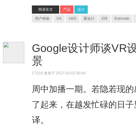
阅读全文
产品
设计
用户体验
UX
UED
重设计
iOS
Evernote
Google设计师谈V
景
C7210
发表于 2017-03-02 00:04
周中加播一期。若隐若现的
了起来，在越发忙碌的日子
译。