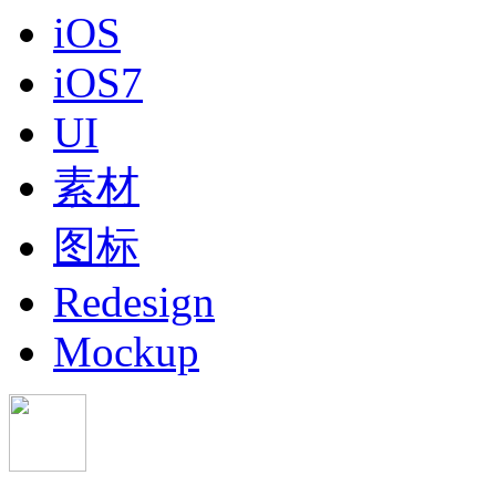
iOS
iOS7
UI
素材
图标
Redesign
Mockup