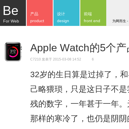
Be
产品
设计
前端
product
design
front end
For Web
为网而生 -
Apple Watch的5
C7210
发表于 2015-03-08 14:52
6
32岁的生日算是过掉了，
己略猥琐，只是这日子不是
残的数字，一年甚于一年。
那样的寒冷了，也仍是阴阴