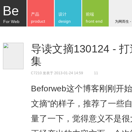
Be
产品
设计
前端
product
design
front end
For Web
为网而生 -
导读文摘130124 
集
C7210
发表于 2013-01-24 14:59
11
Beforweb这个博客刚刚
文摘”的样子，推荐了一些
量了一下，觉得意义不是很