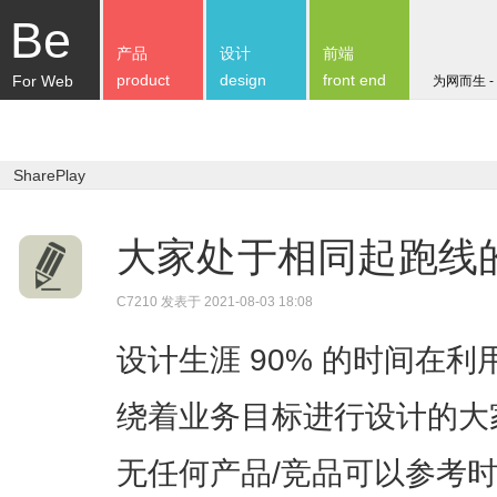
Be
产品
设计
前端
product
design
front end
For Web
为网而生 -
SharePlay
大家处于相同起跑线
C7210
发表于 2021-08-03 18:08
设计生涯 90% 的时间在
绕着业务目标进行设计的大
无任何产品/竞品可以参考