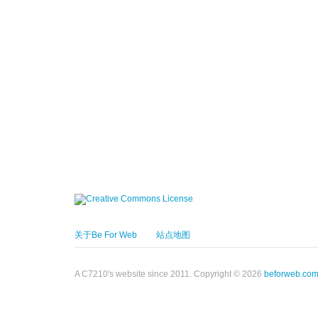
关于Be For Web
站点地图
A C7210's website since 2011. Copyright © 2026
beforweb.co