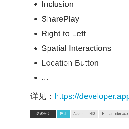
Inclusion
SharePlay
Right to Left
Spatial Interactions
Location Button
...
详见：
https://developer.a
阅读全文
设计
Apple
HIG
Human Interface 