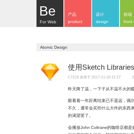
Be
产品
设计
前端
product
design
front
For Web
Atomic Design
使用Sketch Libr
C7210
发表于 2017-11-20 21:27
2
昨天降了温，一下子从不温不火的
眼看着一年距离结束已不遥远，偶
不久，通常会买些什么大件的东西
的渴望罢了。
会播放John Coltrane的咖