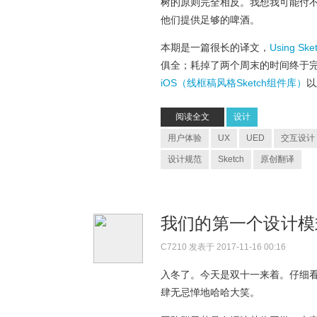
树的原则完全相反。我想我可能付
他们提供足够的啤酒。
本期是一篇很长的译文，
Using Sket
俱全；耗掉了两个周末的时间终于
iOS（线框稿风格Sketch组件库）
以
阅读全文
设计
用户体验
UX
UED
交互设计
设计规范
Sketch
原创翻译
我们的第一个设计
C7210
发表于 2017-11-16 00:16
入冬了。今天是双十一来着。仔细
肆无忌惮地哈哈大笑。