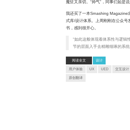
魔怔又亲切。“帅气”，同事们如是说
我还买了一本Smashing Magaz
式库/设计体系。上周刚刚在公众号发过
书，感到很开心。
“如此这般体现着体系性与逻辑
节的层面入手去精雕细琢的系统
阅读全文
设计
用户体验
UX
UED
交互设计
原创翻译