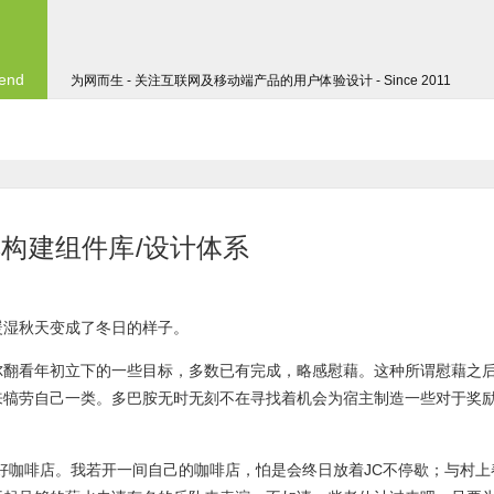
 end
为网而生 - 关注互联网及移动端产品的用户体验设计 - Since 2011
aries构建组件库/设计体系
暖湿秋天变成了冬日的样子。
尔翻看年初立下的一些目标，多数已有完成，略感慰藉。这种所谓慰藉之
来犒劳自己一类。多巴胺无时无刻不在寻找着机会为宿主制造一些对于奖
啡店都是好咖啡店。我若开一间自己的咖啡店，怕是会终日放着JC不停歇；与村上