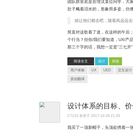
团队群里若是在埋汰某位同学，大
肚子飚着泪水的，形象而多姿，仿
就让他们都去吧，随着风远远去
简直对这歌着了迷，在这样的午后
个行当？但你/我们要知道，UX/
那三个字的话，我想一定是“三七开”
阅读全文
设计
前端
用户体验
UX
UED
交互设计
原创翻译
设计体系的目标、
C7210
发表于 2017-10-26 21:29
我买了一顶新帽子，头顶处绣着一