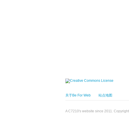
关于Be For Web
站点地图
A C7210's website since 2011. Copyrigh