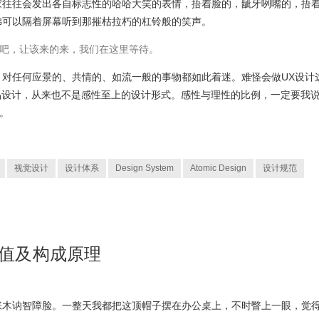
家往往会发出各自标志性的哈哈大笑的表情，捂着脸的，龇牙咧嘴的，捂
佛可以隔着屏幕听到那摧枯拉朽的杠铃般的笑声。
吧，让该来的来，我们在这里等待。
；对任何应景的、共情的、如流一般的事物都如此着迷。难怪会做UX设计
产品设计，从来也不是感性至上的设计形式。感性与理性的比例，一定要我
。
视觉设计
设计体系
Design System
Atomic Design
设计规范
价值及构成原理
张木讷智障脸。一整天我都把这顶帽子摆在办公桌上，不时瞥上一眼，觉