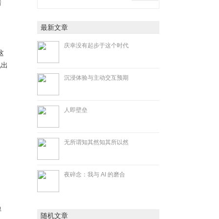
着
最新文章
庆幸没有起步于这个时代
这
说出
沉浸体验与主动交互预期
人即壁垒
无所谓知其然知其所以然
夜碎念：我与 AI 的磨合
得
随机文章