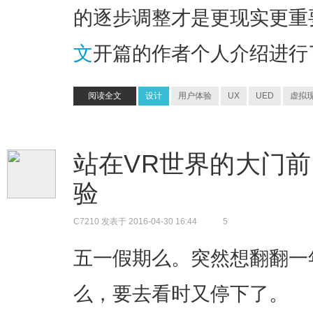
的逐步调整才是更现实更重
文
开篇的作者个人介绍进行
阅读全文
设计
用户体验
UX
UED
虚拟
站在VR世界的大门前
验
C7210
发表于 2016-04-30 16:44
5
五一假期么。突然想翻翻一
么，要去看时又停下了。