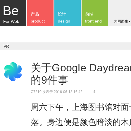
Be
产品
设计
前端
product
design
front end
For Web
为网而生 -
VR
关于Google Dayd
的9件事
C7210
发表于 2016-06-18 16:42
4
周六下午，上海图书馆对面
落。身边便是颜色暗淡的木