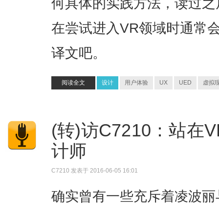
何具体的实践方法，读过之
在尝试进入VR领域时通常
译文吧。
阅读全文
设计
用户体验
UX
UED
虚拟
(转)访C7210：站
计师
C7210
发表于 2016-06-05 16:01
确实曾有一些充斥着凌波丽与