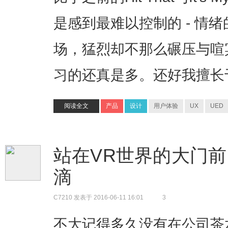
是感到最难以控制的 - 情
场，猛烈却不那么碾压与喧
习的还真是多。还好我擅长于
阅读全文
产品
设计
用户体验
UX
UED
站在VR世界的大门前
滴
C7210
发表于 2016-06-11 16:01
3
不大记得多久没有在公司茶