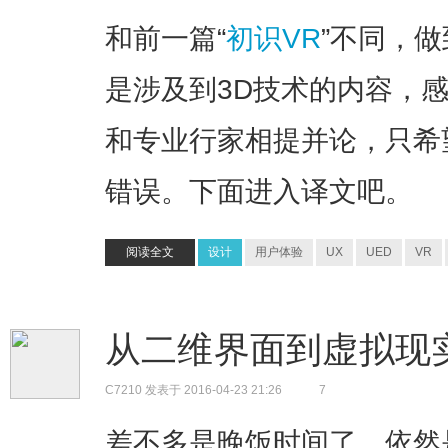
和前一篇“
初识VR
”不同，
是涉及到3D技术的内容，
和专业行家相提并论，只希
错误。下面进入译文吧。
阅读全文
设计
用户体验
UX
UED
VR
从二维界面到虚拟现实(
C7210
发表于 2016-04-23 21:26
7
差不多是晚饭时间了。依然