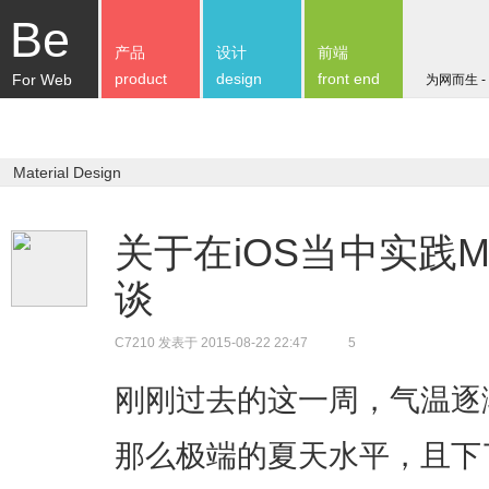
Be
产品
设计
前端
product
design
front end
For Web
为网而生 -
Material Design
关于在iOS当中实践Mate
谈
C7210
发表于 2015-08-22 22:47
5
刚刚过去的这一周，气温逐
那么极端的夏天水平，且下