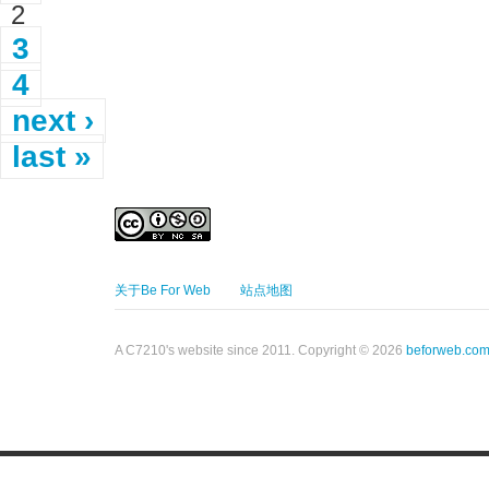
2
3
4
next ›
last »
关于Be For Web
站点地图
A C7210's website since 2011. Copyright © 2026
beforweb.co