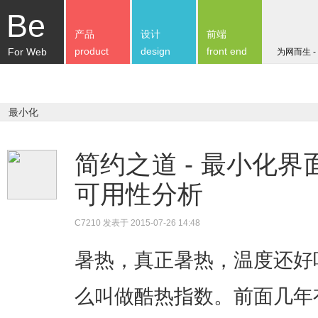
Be
产品
设计
前端
product
design
front end
For Web
为网而生 -
最小化
简约之道 - 最小化
可用性分析
C7210
发表于 2015-07-26 14:48
暑热，真正暑热，温度还好
么叫做酷热指数。前面几年