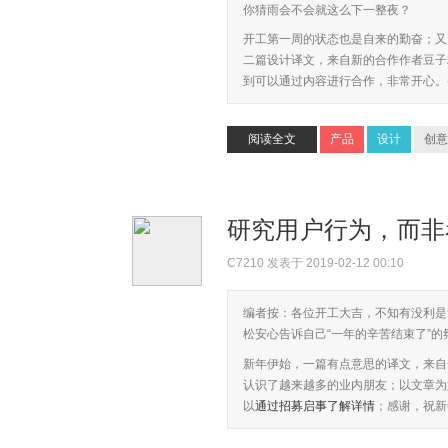
你猜雨会不会就这么下一整夜？
开工第一周的状态也是自来的勤奋；又
二篇设计译文，来自新的合作作者豆子糖
到可以通过内容进行合作，非常开心。- 
阅读全文
产品
设计
创意
研究用户行为，而
C7210
发表于 2019-02-12 00:10
编者按：各位开工大吉，不知有没利是
松安心告诉自己“一年的辛苦结束了”
新年伊始，一篇有点意思的译文，来自合
认识了越来越多的业内朋友；以文章为
以
通过招募启事了解详情
；感谢，祝新年