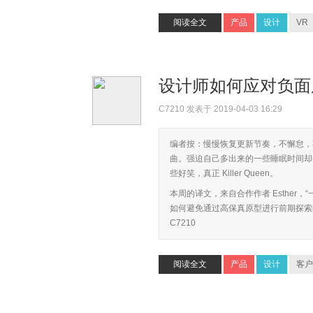
阅读全文
产品
设计
VR
设计师如何应对负
C7210
发表于 2019-04-03 16:29
编者按：慢慢恢复更新节奏，不懈怠，
曲。强迫自己多出来的一些睡眠时间却
些好笑，真正 Killer Queen。
本周的译文，来自合作作者 Esthe
如何避免通过高保真原型进行前期探索
C7210
阅读全文
产品
设计
客户