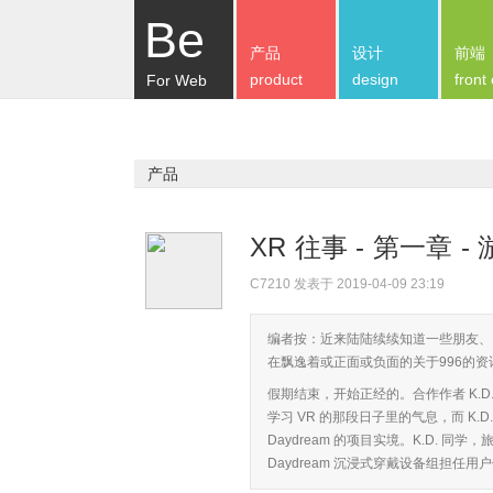
Be
产品
设计
前端
product
design
front
For Web
产品
XR 往事 - 第一章 
C7210
发表于 2019-04-09 23:19
编者按：近来陆陆续续知道一些朋友、
在飘逸着或正面或负面的关于996的
假期结束，开始正经的。合作作者 K.D
学习 VR 的那段日子里的气息，而 K.
Daydream 的项目实境。K.D. 
Daydream 沉浸式穿戴设备组担任用户