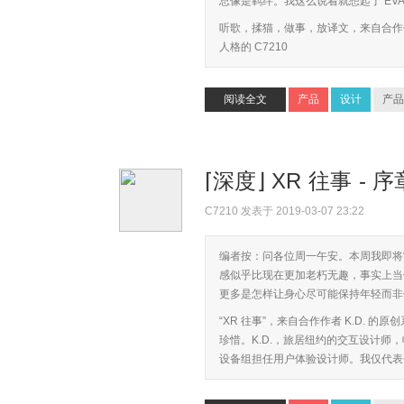
总像是羁绊。我这么说着就想起了 E
听歌，揉猫，做事，放译文，来自合作作者 Q
人格的 C7210
阅读全文
产品
设计
产品
⌈深度⌋ XR 往事 - 
C7210
发表于 2019-03-07 23:22
编者按：问各位周一午安。本周我即将
感似乎比现在更加老朽无趣，事实上当
更多是怎样让身心尽可能保持年轻而非
“XR 往事”，来自合作作者 K.D.
珍惜。K.D.，旅居纽约的交互设计师，帕
设备组担任用户体验设计师。我仅代表个