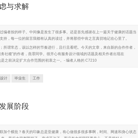
焦虑与求解
过编者按的样子。中间像是发生了很多事。还是首先感谢在上一篇关于健康的话题当
支持，每一位的留言我都有认真的读过，并将那些中肯之言真切地记在心里了。
；所谓常态，该以怎样的节奏进行，且行且看吧。今天的文章，来自新的合作作者，
服务社稷”的作者，燕霏同学。很开心有服务设计领域的话题及相关作者出现在
也是之前决定扩大合作范围的初衷之一。- 编者人格的 C7210
设计
毕业生
工作
个发展阶段
联加个横批？春天的印象总是亚健康，有心做很多很多事啊，时间、网速和身心状态