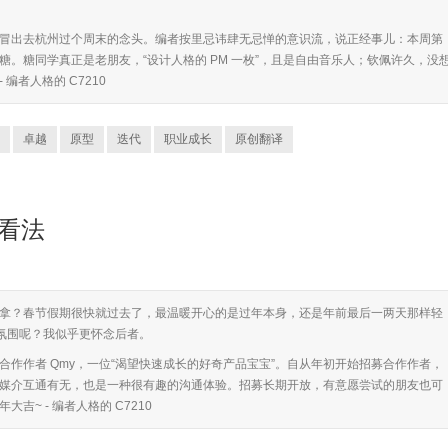
冒出去杭州过个周末的念头。编者按里忌讳肆无忌惮的意识流，说正经事儿：本周第
。糖同学真正是老朋友，“设计人格的 PM 一枚”，且是自由音乐人；钦佩许久，没
编者人格的 C7210
卓越
原型
迭代
职业成长
原创翻译
非看法
拿？春节假期很快就过去了，最温暖开心的是过年本身，还是年前最后一两天那样轻
的氛围呢？我似乎更怀念后者。
作作者 Qmy，一位“渴望快速成长的好奇产品宝宝”。自从年初开始招募合作作者，
媒介互通有无，也是一种很有趣的沟通体验。招募长期开放，有意愿尝试的朋友也可
大吉~ - 编者人格的 C7210