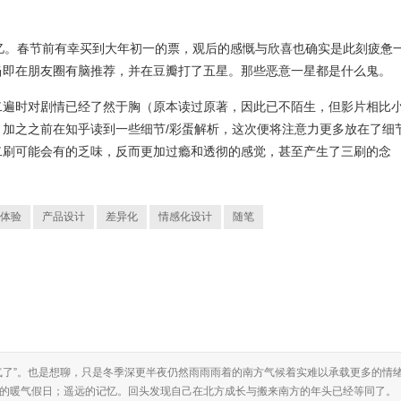
亿。春节前有幸买到大年初一的票，观后的感慨与欣喜也确实是此刻疲惫
当即在朋友圈有脑推荐，并在豆瓣打了五星。那些恶意一星都是什么鬼。
二遍时对剧情已经了然于胸（原本读过原著，因此已不陌生，但影片相比
加之之前在知乎读到一些细节/彩蛋解析，这次便将注意力更多放在了细
二刷可能会有的乏味，反而更加过瘾和透彻的感觉，甚至产生了三刷的念
体验
产品设计
差异化
情感化设计
随笔
气了”。也是想聊，只是冬季深更半夜仍然雨雨雨着的南方气候着实难以承载更多的情
的暖气假日；遥远的记忆。回头发现自己在北方成长与搬来南方的年头已经等同了。