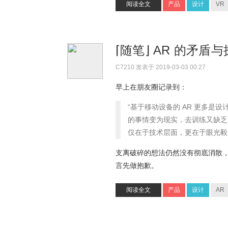
阅读全文
产品
设计
VR
⌈随笔⌋ AR 的矛盾
C7210
发表于 2019-03-03 00:27
早上在朋友圈记录到：
“基于移动设备的 AR 更多
的事情变为现实，去训练又缺乏
仅在于技术层面，更在于眼光毅
支离破碎的想法仍然没有彻底消散
言先做抱歉。
阅读全文
产品
设计
AR