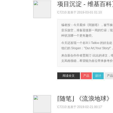
项目沉淀 - 维基
C7210
发表于 2019-03-01 01:10
编者按：今天看掉《阿丽塔》，被节奏
音乐放空，准备迎接新一周的忙碌；现
种状况哪一个更有趣些。
今天还发现一个名叫 i·Tattoo 
他们的 Slogan："Our Art,Your Story
来自新合作作者贾斯汀·比比的译文，
文风格很稳，希望能为各位带来参考价值；有
阅读全文
产品
设计
产品
⌈随笔⌋ 《流浪地球
C7210
发表于 2019-02-21 00:17