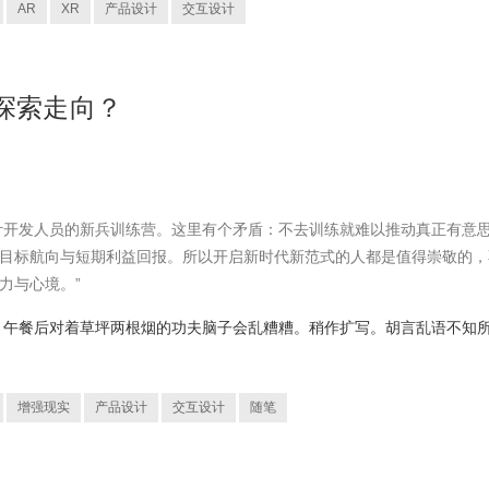
AR
XR
产品设计
交互设计
与探索走向？
是设计开发人员的新兵训练营。这里有个矛盾：不去训练就难以推动真正有意
目标航向与短期利益回报。所以开启新时代新范式的人都是值得崇敬的，
力与心境。”
，午餐后对着草坪两根烟的功夫脑子会乱糟糟。稍作扩写。胡言乱语不知
增强现实
产品设计
交互设计
随笔