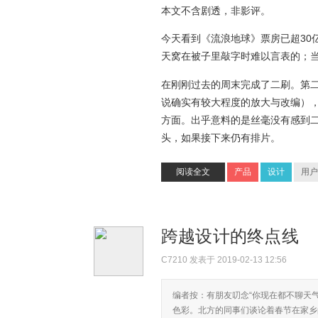
本文不含剧透，非影评。
今天看到《流浪地球》票房已超30
天窝在被子里敲字时难以言表的；
在刚刚过去的周末完成了二刷。第
说确实有较大程度的放大与改编），
方面。出乎意料的是丝毫没有感到
头，如果接下来仍有排片。
阅读全文
产品
设计
用户
跨越设计的终点线
C7210
发表于 2019-02-13 12:56
编者按：有朋友叨念“你现在都不聊天
色彩。北方的同事们谈论着春节在家乡