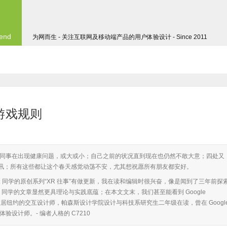
 end
为网而生 - 关注互联网及移动端产品的用户体验设计 - Since 2011
- 游戏规则
同事在出现健康问题，或大或小；自己之前的状况直到现在也仍然不敢大意；四处又
资讯；所有这些都让这个春天感觉动荡不安，尤其想祝愿所有朋友都安好。
. 同学的原创系列“XR 往事”有做更新，我在读和编辑时很兴奋，像是闻到了三年前探
D. 同学的文章显然更具理论与实践底蕴；在本文文末，我们甚至能看到 Google
同学，旅居纽约的交互设计师，帕森斯设计学院设计与科技系研究生二年级在读，曾在 Googl
体验设计师。- 编者人格的 C7210