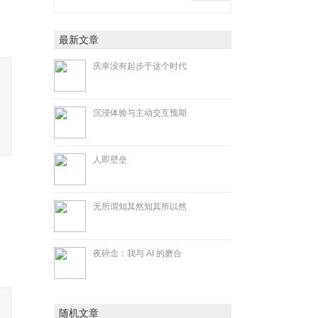
最新文章
庆幸没有起步于这个时代
沉浸体验与主动交互预期
人即壁垒
无所谓知其然知其所以然
夜碎念：我与 AI 的磨合
随机文章