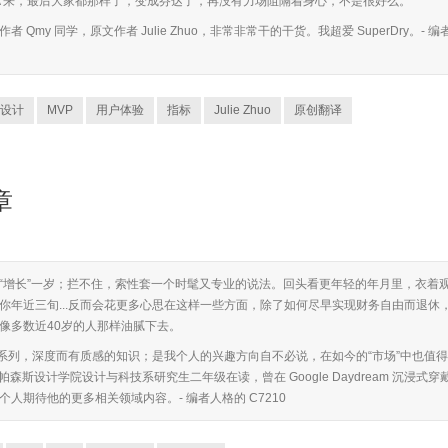
VA 来，最后大家都那样了，变成芬达了，再没有力场阻隔着身心，不是很好么。
my 同学，原文作者 Julie Zhuo，非常非常干的干货。我超爱 SuperDry。- 编
设计
MVP
用户体验
指标
Julie Zhuo
原创翻译
序章
“增长”一岁；拦不住，索性套一个时髦又专业的说法。回头看更年轻的年月里，衣着
你年近三旬...反而会花更多心思在这样一些方面，除了如何尽早实现财务自由而退休
像多数近40岁的人那样油腻下去。
 的原创系列，深度而有质感的知识；是我个人的兴趣方向自不必说，在如今的“市场”中也值得
森斯设计学院设计与科技系研究生二年级在读，曾在 Google Daydream 沉浸式穿
人期待他的更多相关领域内容。- 编者人格的 C7210