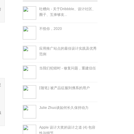
吐槽向 - 关于Dribbble、设计社区、
者
圈子、互捧够友...
不怪你，2020
应用推广站点的最佳设计实践及优秀
范例
当我们犯错时 - 修复问题，重建信任
观
⌈随笔⌋ 被产品征服到佛系的用户
，
Julie Zhuo谈如何长久保持动力
戴
Apple 设计大奖的设计之道 (4) 包容
性与细节