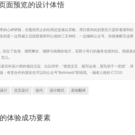
百科页面预览的设计体悟
带的心砰砰跳，但戛然而止的结局还是难以买账。周日夜间此刻更应只是听着缓和的
实则是一边用威士忌抚慰着疼到心烦的三叉神经，一边编辑公众号。你很难断言这两
的好去处，综合了纹身、酒吧餐饮、潮牌与画廊的地方，花臂小哥们的服务也很到位。我很喜
!"，范儿。
维基百科设计师的项目沉淀。比比同学，“视觉交互，能写会画，眉毛胡子一把抓”，译
意合作的朋友也可以到公众号“Beforweb”联络我。- 编者人格的 C7210
设计
交互设计
迭代
设计模式
原创翻译
》的体验成功要素