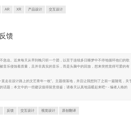
AR
XR
产品设计
交互设计
面反馈
不急迫。近来每天从早到晚只听一个团，以至于连续多日睡梦中不停地循环他们的歌
被音乐侵蚀着质量，且并非真实的音乐，而是头脑中的回放，想来突然觉得可爱的有
r，“一直走在设计路上的文艺青年一枚”。主题很落地，并且让我想到了之前一篇随笔，关
的话题；本文中的一些建议值得留意借鉴；请春天认真地温暖起来吧~ - 编者人格的
反馈
交互设计
视觉设计
原创翻译