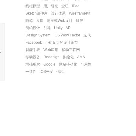
线框原型
用户研究
念叨
iPad
Sketch组件库
设计体系
WireframeKit
随笔
反馈
响应式Web设计
触屏
简约设计
引导
Unity
AR
Design System
iOS Wow Factor
迭代
Facebook
小处见大的设计细节
智能手表
Web应用
移动互联网
欢
移动设备
Redesign
拟物化
AMA
增强现实
Google
网站移动化
可用性
一致性
iOS开发
情境