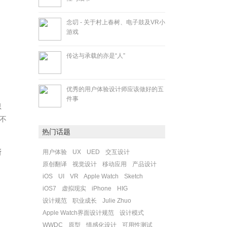
念叨 - 关于村上春树、电子鼓及VR小
游戏
传达与承载的亦是“人”
优秀的用户体验设计师应该做好的五
件事
思
不
热门话题
所
用户体验
UX
UED
交互设计
原创翻译
视觉设计
移动应用
产品设计
iOS
UI
VR
Apple Watch
Sketch
iOS7
虚拟现实
iPhone
HIG
设计规范
职业成长
Julie Zhuo
Apple Watch界面设计规范
设计模式
WWDC
原型
情感化设计
可用性测试