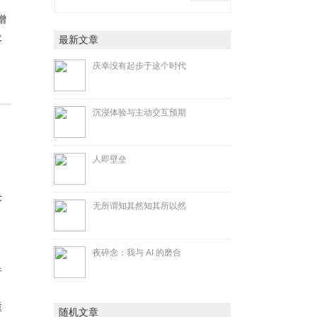
增
设
最新文章
庆幸没有起步于这个时代
沉浸体验与主动交互预期
人即壁垒
术
无所谓知其然知其所以然
夜碎念：我与 AI 的磨合
行
，
重
随机文章