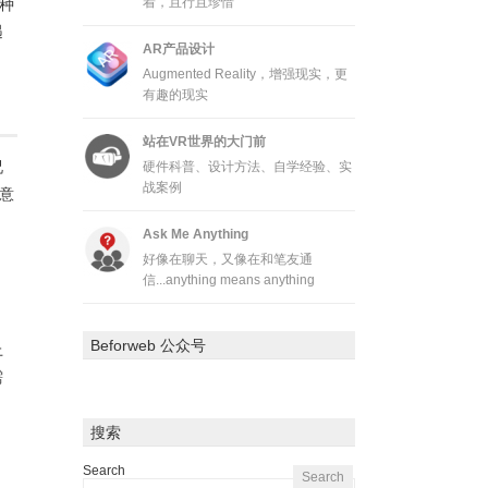
着，且行且珍惜
种
遇
AR产品设计
Augmented Reality，增强现实，更
有趣的现实
站在VR世界的大门前
况
硬件科普、设计方法、自学经验、实
战案例
意
Ask Me Anything
好像在聊天，又像在和笔友通
信...anything means anything
Beforweb 公众号
上
需
搜索
Search