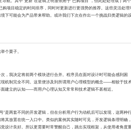
re 的主导航。其中“更新”在逻辑上明显依附于“已购项目”，但此处处理成了两个
持已购项目稳定的时间排序，同时对更新进行更强势的推荐。这些灵活处理
情境下可能会为产品带来帮助。或许我们下次在作出一个挑战归类逻辑的
续举个栗子。
一次，我决定将前两个模块进行合并。程序员在面对设计时可能会感到困
实现机制完全不同。这里便涉及到所谓用户心理模型的概念——相较于技
界面建立的认知——而用户心理认知又常常和技术逻辑不甚相近。
QQ号”是两套不同的开发逻辑，但在分析用户行为动机后可以发现，这两种
们将其放置在统一入口中。类似的案例其实随时可见，开发逻辑条理明确
感觉设计良好。所以更需要时常警醒自己，跳出实现框架，从使用者角度