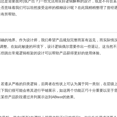
总是需要面对(或产出？)一些无法用良好逻辑解释的设计，或是不符合某
是否意味着我们可以坦然接受这样的模糊设计呢？在此我稍稍整理了曾经
准有所帮助。
明确的地界。作为设计师，我们希望产品规划完整而富有远见，而实际情
”调整。在如此敏捷的环境下，设计逻辑偶尔需要作出一些退让。这当然不
某些跳出常规逻辑框架的设计可以帮助产品获得更好的使用体验。
。若遵从严格的归类逻辑，后两者在性状上可认为属于同一类别，在层级
景下我们很可能会将其进行平铺展示，如这两个功能正巧十分重要以至于
些产品阶段通过并列展示达到ABtest的效果。