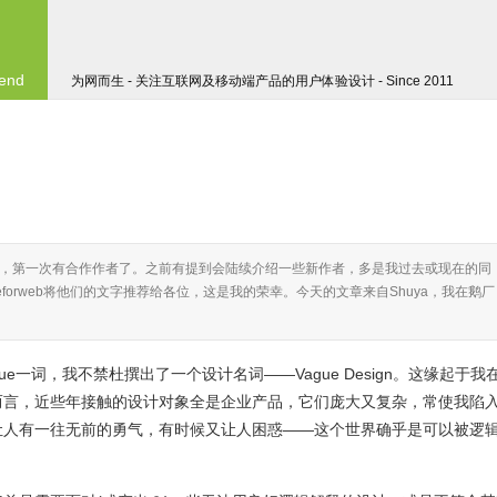
 end
为网而生 - 关注互联网及移动端产品的用户体验设计 - Since 2011
，第一次有合作作者了。之前有提到会陆续介绍一些新作者，多是我过去或现在的同
forweb将他们的文字推荐给各位，这是我的荣幸。今天的文章来自Shuya，我在鹅厂
e一词，我不禁杜撰出了一个设计名词——Vague Design。这缘起于我
而言，近些年接触的设计对象全是企业产品，它们庞大又复杂，常使我陷
让人有一往无前的勇气，有时候又让人困惑——这个世界确乎是可以被逻