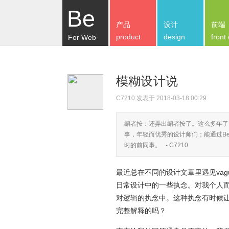
Be
产品
设计
前端
product
design
front
For Web
模糊设计说
C7210
发表于 2018-03-18 00:29
编者按：还弄出编者按了。这么多年了
事，年轻而优秀的设计师们；能通过Be
时的前同事。 - C7210
最近总在不同的设计文章里遇见vagu
日常设计中的一些执念。对我个人
对逻辑的执念中。这种执念有时候
完整解释的吗？