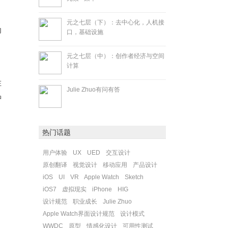
元之七层（下）：去中心化，人机接
内
口，基础设施
元之七层（中）：创作者经济与空间
计算
在
Julie Zhuo有问有答
品
热门话题
用户体验
UX
UED
交互设计
原创翻译
视觉设计
移动应用
产品设计
iOS
UI
VR
Apple Watch
Sketch
iOS7
虚拟现实
iPhone
HIG
设计规范
职业成长
Julie Zhuo
Apple Watch界面设计规范
设计模式
WWDC
原型
情感化设计
可用性测试