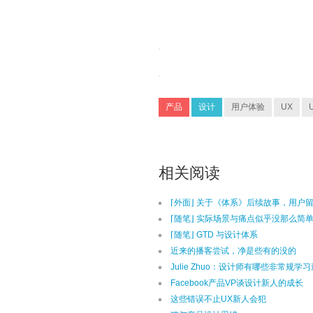
产品
设计
用户体验
UX
相关阅读
⌈外面⌋ 关于《体系》后续故事，用户
⌈随笔⌋ 实际场景与痛点似乎没那么简
⌈随笔⌋ GTD 与设计体系
近来的播客尝试，净是些有的没的
Julie Zhuo：设计师有哪些非常规学
Facebook产品VP谈设计新人的成长
这些错误不止UX新人会犯