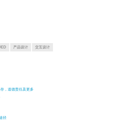
UED
产品设计
交互设计
留存，道德责任及更多
单
习途径