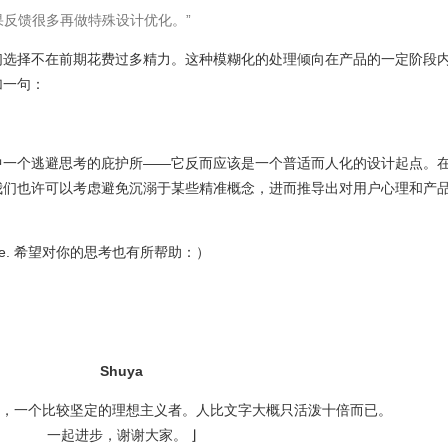
果反馈很多再做特殊设计优化。”
们选择不在前期花费过多精力。这种模糊化的处理倾向在产品的一定阶段
加一句：
中一个逃避思考的庇护所——它反而应该是一个普适而人化的设计起点。
我们也许可以考虑避免沉溺于某些精准概念，进而推导出对用户心理和产
ensible. 希望对你的思考也有所帮助：）
Shuya
师，一个比较坚定的理想主义者。人比文字大概只活泼十倍而已。
一起进步，谢谢大家。 ⌋