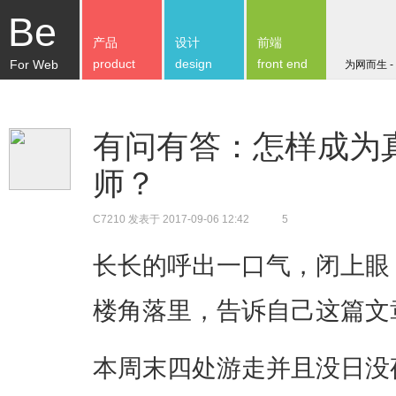
Be
产品
设计
前端
product
design
front end
For Web
为网而生 -
有问有答：怎样成为
师？
C7210
发表于 2017-09-06 12:42
5
长长的呼出一口气，闭上眼
楼角落里，告诉自己这篇文
本周末四处游走并且没日没