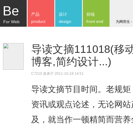
Be
产品
设计
前端
product
design
front end
For Web
为网而生 -
导读文摘111018(
博客,简约设计...)
C7210
发表于 2011-10-18 14:51
导读文摘节目时间。老规矩
资讯或观点论述，无论网站
及，就当作一顿精简而营养