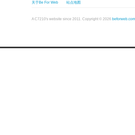
关于Be For Web
站点地图
A C7210's website since 2011. Copyright © 2026
beforweb.co