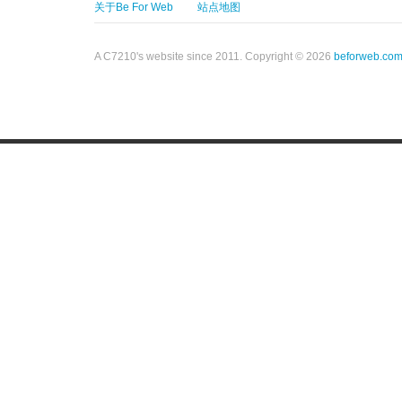
关于Be For Web
站点地图
A C7210's website since 2011. Copyright © 2026
beforweb.co