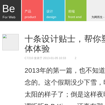
Be
产品
设计
前端
product
design
front end
For Web
为网而生 -
十条设计贴士，帮你塑
体体验
C7210
发表于 2013-01-05 10:33
2
2013年的第一篇，也不知
念的。这个假期没少下雪，
太阳的样子了；倒是这样夜