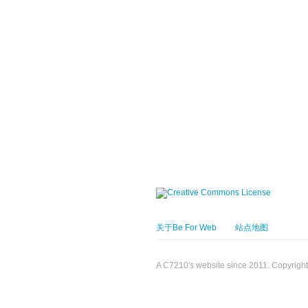
关于Be For Web
站点地图
A C7210's website since 2011. Copyrigh