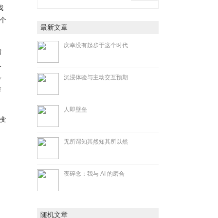
我
个
最新文章
庆幸没有起步于这个时代
满
入
具
沉浸体验与主动交互预期
会
人即壁垒
变
无所谓知其然知其所以然
夜碎念：我与 AI 的磨合
随机文章