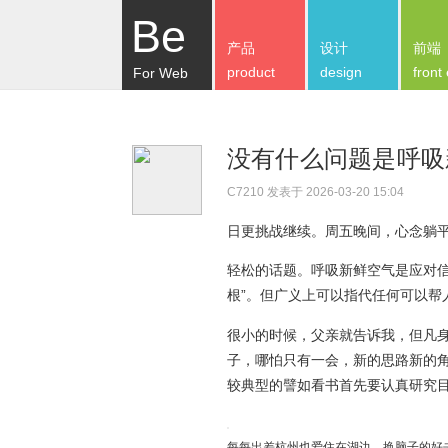
Be
产品
设计
前端
product
design
front
For Web
没有什么问题是呼吸
C7210
发表于 2026-03-20 15:04
日更挑战继续。周五晚间，心念躺
轻松的话题。呼吸新鲜空气是应对信
根”。但广义上可以指代任何可以帮
很小的时候，父亲就告诉我，但凡
子，哪怕只有一会，新的思路新的
较典型的譬如看书首先要认真研究
每每出差杭州也爱住在湖边。换脑子的好