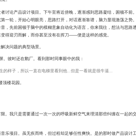
发者讨论产品设计项目。下午至将近傍晚，逐渐感到思路凝结，困顿不前
完第一轮，开始心明眼亮，思路打开，对话逐渐靠谱，脑力显现激荡之势
录音，先前困顿于脑中的模糊意象自动化为语言，你来我往，想法与思路
在变得迎刃而解，而你甚至没有在挥刀——便是这样的感觉。
来解决问题的典型场景。
 截屏。彼时还在鹅厂。看到那时同事眼中的我：
生的样子，所以一直在电梯里看到他...但是一看就是很牛逼...
 楼顶楼花园。
有限。我只是需要通过一次一次的呼吸新鲜空气来理清那些纠缠在一起的
新音乐项目。虽无疾而终，但过程却足够任性爽快。是的那时做产品设计