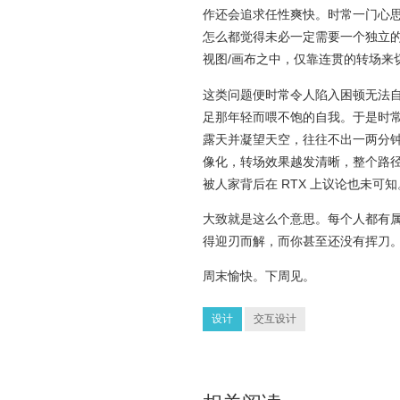
作还会追求任性爽快。时常一门心思
怎么都觉得未必一定需要一个独立的
视图/画布之中，仅靠连贯的转场来
这类问题便时常令人陷入困顿无法
足那年轻而喂不饱的自我。于是时
露天并凝望天空，往往不出一两分
像化，转场效果越发清晰，整个路
被人家背后在 RTX 上议论也未可
大致就是这么个意思。每个人都有属
得迎刃而解，而你甚至还没有挥刀
周末愉快。下周见。
设计
交互设计