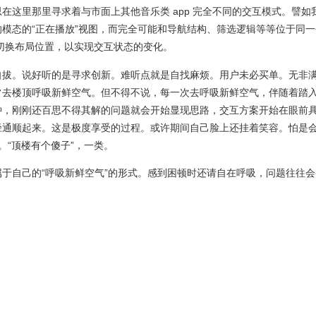
在这里那里寻求着与市面上其他音乐类 app 完全不同的交互模式。譬如
模态的“正在播放”视图，而完全可能和导航结构、筛选逻辑等等位于同一
切换布局位置，以实现交互状态的变化。
自拔。说好听的是寻求创新。难听点就是自找麻烦。用户未必买单。无非
常去楼顶呼吸新鲜空气。但不得不说，每一次去呼吸新鲜空气，伴随着踏
钟，刚刚还百思不得其解的问题就会开始显现思路，交互方案开始在眼前
径通顺起来。这是极度享受的过程。或许期间自己脸上还挂着笑容。怕是
知。“顶楼有个傻子”，一类。
于自己的“呼吸新鲜空气”的形式。感到困顿时还请自在呼吸，问题往往会
。