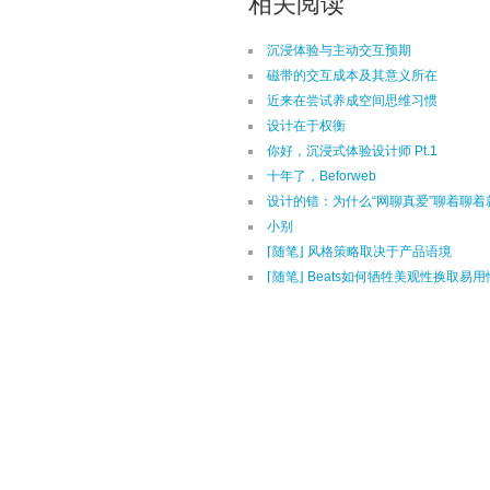
相关阅读
沉浸体验与主动交互预期
磁带的交互成本及其意义所在
近来在尝试养成空间思维习惯
设计在于权衡
你好，沉浸式体验设计师 Pt.1
十年了，Beforweb
设计的错：为什么“网聊真爱”聊着聊着
小别
⌈随笔⌋ 风格策略取决于产品语境
⌈随笔⌋ Beats如何牺牲美观性换取易用