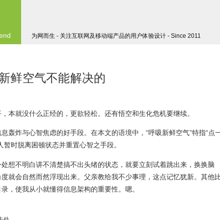
 end
为网而生 - 关注互联网及移动端产品的用户体验设计 - Since 2011
新鲜空气不能解决的
平，本就没什么正经的，更欲轻松。还有悟空和生化危机要继续。
息轰炸与心智焦虑的好手段。在本文的语境中，“呼吸新鲜空气”特指“点
人暂时脱离困顿状态并重置心智之手段。
身处想不明白讲不清楚搞不出头绪的状态，就要立刻试着跳出来，换换脑
角度就会自然而然浮现出来。父亲教给我不少事理，这点记忆犹新。其他
目录，使我从小就懂得信息架构的重要性。嗯。
去处。