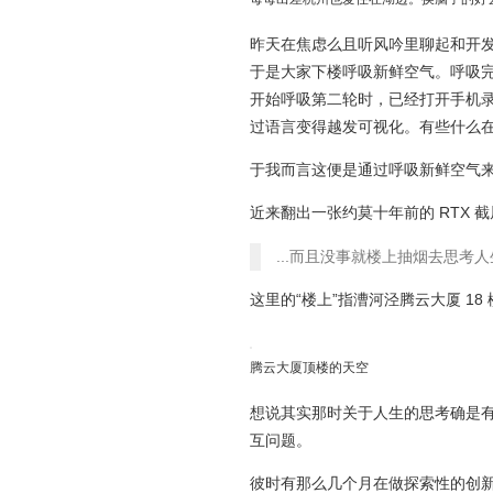
昨天在焦虑么且听风吟里聊起和开
于是大家下楼呼吸新鲜空气。呼吸
开始呼吸第二轮时，已经打开手机
过语言变得越发可视化。有些什么
于我而言这便是通过呼吸新鲜空气
近来翻出一张约莫十年前的 RTX
...而且没事就楼上抽烟去思考人
这里的“楼上”指漕河泾腾云大厦 18
腾云大厦顶楼的天空
想说其实那时关于人生的思考确是
互问题。
彼时有那么几个月在做探索性的创