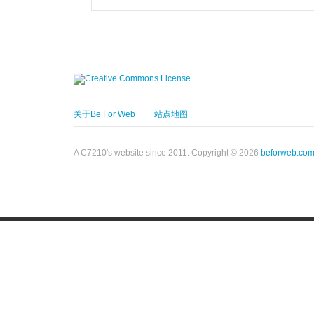
关于Be For Web
站点地图
A C7210's website since 2011. Copyright © 2026
beforweb.co