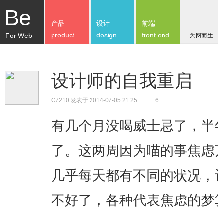
Be
产品
设计
前端
product
design
front end
For Web
为网而生 -
设计师的自我重启
C7210
发表于 2014-07-05 21:25
6
有几个月没喝威士忌了，半
了。这两周因为喵的事焦虑
几乎每天都有不同的状况，
不好了，各种代表焦虑的梦