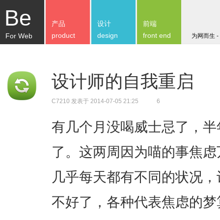
Be
产品
设计
前端
product
design
front end
For Web
为网而生 -
设计师的自我重启
C7210
发表于 2014-07-05 21:25
6
有几个月没喝威士忌了，半
了。这两周因为喵的事焦虑
几乎每天都有不同的状况，
不好了，各种代表焦虑的梦