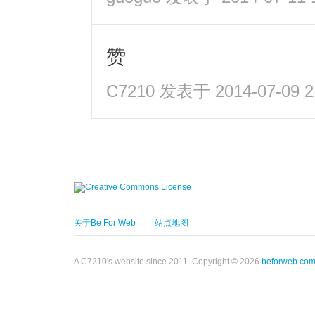
赞
C7210
发表于 2014-07-09 2
关于Be For Web
站点地图
A C7210's website since 2011. Copyright © 2026
beforweb.co